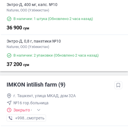
Энтро-Д, 400 мг, капс. №10
Naturex, OOO (Узбекистан)
В наличии: 1 штука
(Обновлено 2 часа назад)
36 900
сум
Энтро-Д, 0,8 г, пакетики №10
Naturex, OOO (Узбекистан)
В наличии: 2 упаковки
(Обновлено 2 часа назад)
37 200
сум
IMKON intilish farm (9)
г. Ташкент, улица МКАД, дом 32А
№16 гор.больница
Закрыто
·
+998 (93) XXX-XX-XX
смотреть