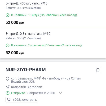
Энтро-Д, 400 мг, капс. №10
Naturex, OOO (Узбекистан)
В наличии: 10 штук
(Обновлено 2 часа назад)
52 000
сум
Энтро-Д, 0,8 г, пакетики №10
Naturex, OOO (Узбекистан)
В наличии: 2 упаковки
(Обновлено 2 часа назад)
52 000
сум
NUR-ZIYO-PHARM
ссг. Бешарык, МФЙ Файзиобод, улица Олтин
Водий, дом 228
напротив ''Agrobank''
Открыто
·
Закроется в 23:00
+998 (93) XXX-XX-XX
смотреть