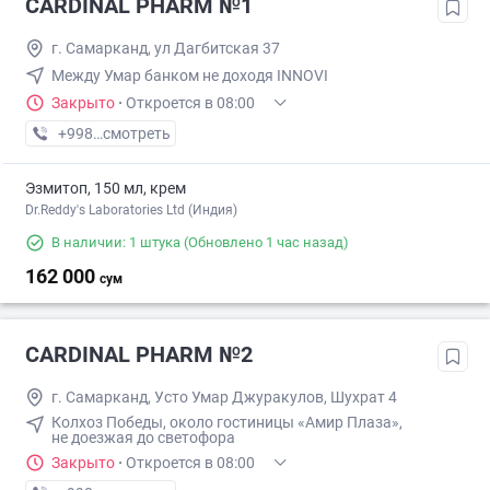
CARDINAL PHARM №1
г. Самарканд, ул Дагбитская 37
Между Умар банком не доходя INNOVI
Закрыто
·
Откроется в 08:00
+998 (66) XXX-XX-XX
смотреть
Эзмитоп, 150 мл, крем
Dr.Reddy's Laboratories Ltd (Индия)
В наличии: 1 штука
(Обновлено 1 час назад)
162 000
сум
CARDINAL PHARM №2
г. Самарканд, Усто Умар Джуракулов, Шухрат 4
Колхоз Победы, около гостиницы «Амир Плаза»,
не доезжая до светофора
Закрыто
·
Откроется в 08:00