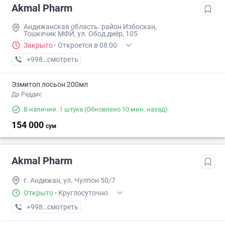
Akmal Pharm
Андижанская область. район Избоскан,
Тошкечик МФЙ, ул. Обод диёр, 105
Закрыто
·
Откроется в 08:00
+998 (88) XXX-XX-XX
смотреть
Эзмитоп лосьон 200мл
Др Реддис
В наличии: 1 штука
(Обновлено 10 мин. назад)
154 000
сум
Akmal Pharm
г. Андижан, ул. Чулпон 50/7
Открыто
·
Круглосуточно
+998 (91) XXX-XX-XX
смотреть