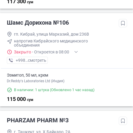
117 300
сум
Шамс Дорихона №106
гп. Кибрай, улица Марказий, дом 236B
напротив Кибрайского медицинского
объединения
Закрыто
·
Откроется в 08:00
+998 (99) XXX-XX-XX
смотреть
Эзмитоп, 50 мл, крем
Dr.Reddy's Laboratories Ltd (Индия)
В наличии: 1 штука
(Обновлено 1 час назад)
115 000
сум
PHARZAM PHARM №3
г. Ташкент, ул. Х.Байкаро, 2А