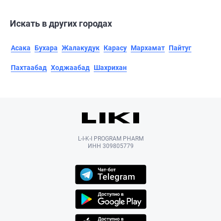
Искать в других городах
Асака
Бухара
Жалакудук
Карасу
Мархамат
Пайтуг
Пахтаабад
Ходжаабад
Шахрихан
L-I-K-I PROGRAM PHARM
ИНН 309805779