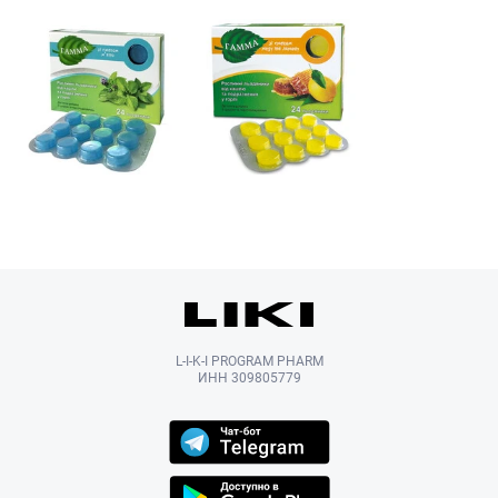
L-I-K-I PROGRAM PHARM
ИНН 309805779