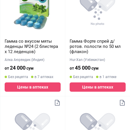
Гамма со вкусом мяты
Гамма Форте спрей д/
леденцы №24 (2 блистера
ротов. полости по 50 мл
х 12 леденцов)
(флакон)
Алка Аюрведик (Индия)
Hur-Xan (Узбекистан)
24 000
45 000
от
сум
от
сум
Без рецепта
в 7 аптеках
Без рецепта
в 1 аптеке
Цены в аптеках
Цены в аптеках