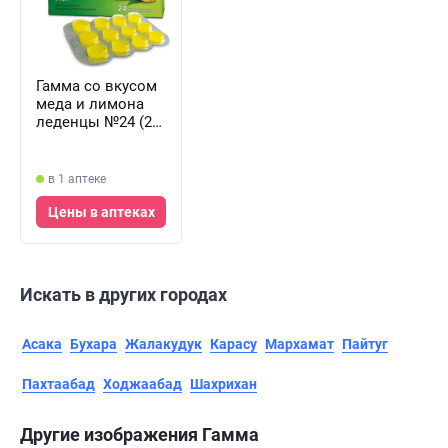
Гамма со вкусом
меда и лимона
леденцы №24 (2
блистера х 12
леденцов)
в 1 аптеке
Цены в аптеках
Искать в других городах
Асака
Бухара
Жалакудук
Карасу
Мархамат
Пайтуг
Пахтаабад
Ходжаабад
Шахрихан
Другие изображения Гамма