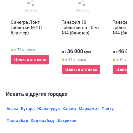
Синегра Лонг
Танафил 10
Танафил 
таблетки №4 (1
таблетки по 10 мг
таблетки 
блистер)
№4 (блистер)
№4 (блис
в 70 аптеках
36 000
46 00
от
сум
от
Цены в аптеках
в 27 аптеках
в 30 апте
Цены в аптеках
Цены в 
Искать в других городах
Асака
Бухара
Жалакудук
Карасу
Мархамат
Пайтуг
Пахтаабад
Ходжаабад
Шахрихан