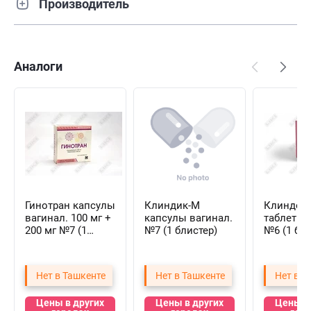
Производитель
Аналоги
Гинотран капсулы
Клиндик-М
Клиндом
вагинал. 100 мг +
капсулы вагинал.
таблетки
200 мг №7 (1
№7 (1 блистер)
№6 (1 бли
блистер)
Нет в Ташкенте
Нет в Ташкенте
Нет в Т
Цены в других
Цены в других
Цены в