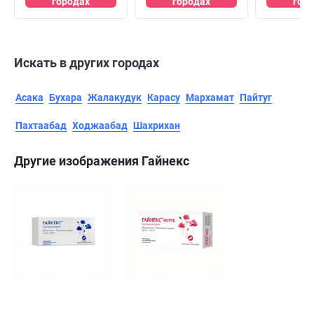
городах
городах
гор
Искать в других городах
Асака
Бухара
Жалакудук
Карасу
Мархамат
Пайтуг
Пахтаабад
Ходжаабад
Шахрихан
Другие изображения Гайнекс