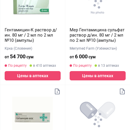
Гентамицин-К раствор д/
Мер Гентамицина сульфат
ин. 80 мг / 2 мл по 2 мл
раствор д/ин. 80 мг / 2 мл
№10 (ампулы)
по 2 мл №10 (ампулы)
Крка (Словения)
Merrymed Farm (Узбекистан)
54 700
6 000
от
сум
от
сум
По рецепту
в 410 аптеках
По рецепту
в 13 аптеках
Цены в аптеках
Цены в аптеках