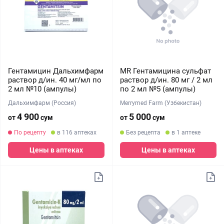
Гентамицин Дальхимфарм
MR Гентамицина сульфат
раствор д/ин. 40 мг/мл по
раствор д/ин. 80 мг / 2 мл
2 мл №10 (ампулы)
по 2 мл №5 (ампулы)
Дальхимфарм (Россия)
Merrymed Farm (Узбекистан)
4 900
5 000
от
сум
от
сум
По рецепту
в 116 аптеках
Без рецепта
в 1 аптеке
Цены в аптеках
Цены в аптеках