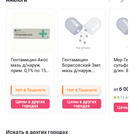
Гентамицин-Акос
Гентамицин
Мер Гент
мазь д/наруж.
Борисовский Змп
сульфат 
прим. 0,1% по 15 г
мазь д/наруж.
д/ин. 80 
(туба)
прим. 1 мг/г по 15
по 2 мл 
г (туба)
(ампулы)
6 000
от
Нет в Ташкенте
Нет в Ташкенте
в 13 апте
Цены в других
Цены в других
городах
городах
Цены в 
Искать в других городах