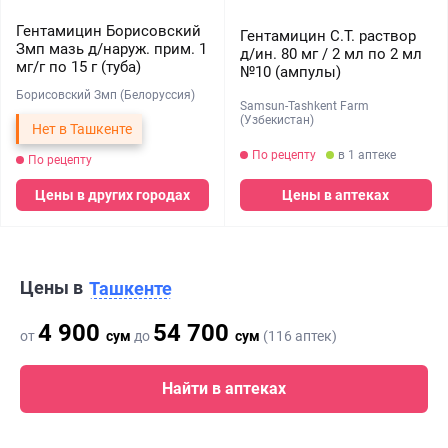
Гентамицин Борисовский
Гентамицин С.Т. раствор
Змп мазь д/наруж. прим. 1
д/ин. 80 мг / 2 мл по 2 мл
мг/г по 15 г (туба)
№10 (ампулы)
Борисовский Змп (Белоруссия)
Samsun-Tashkent Farm
(Узбекистан)
Нет в Ташкенте
По рецепту
в 1 аптеке
По рецепту
Цены в других городах
Цены в аптеках
Цены в
Ташкенте
4 900
54 700
от
сум
до
сум
(116 аптек)
Найти в аптеках