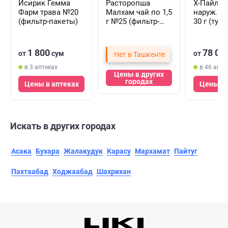
Исирик Гемма
Расторопша
Х-Пайлс 
Фарм трава №20
Малхам чай по 1,5
наруж. п
(фильтр-пакеты)
г №25 (фильтр-
30 г (туба
пакеты)
1 800
78 00
от
сум
от
Нет в Ташкенте
в 3 аптеках
в 46 апте
Цены в других
городах
Цены в аптеках
Цены в 
Искать в других городах
Асака
Бухара
Жалакудук
Карасу
Мархамат
Пайтуг
Пахтаабад
Ходжаабад
Шахрихан