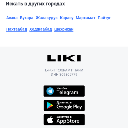
Искать в других городах
Асака
Бухара
Жалакудук
Карасу
Мархамат
Пайтуг
Пахтаабад
Ходжаабад
Шахрихан
L-I-K-I PROGRAM PHARM
ИНН 309805779