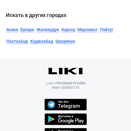
Искать в других городах
Асака
Бухара
Жалакудук
Карасу
Мархамат
Пайтуг
Пахтаабад
Ходжаабад
Шахрихан
L-I-K-I PROGRAM PHARM
ИНН 309805779