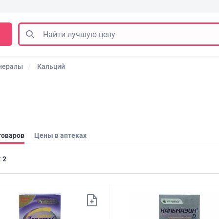
нералы
Кальций
товаров
Цены в аптеках
:
2