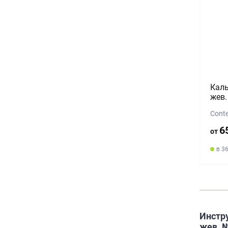
Каль
жев.
Conte
6
от
в 3
Инстр
жев. 