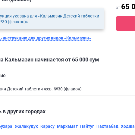
65 
от
укция указана для «Кальмазин Детский таблетки
№30 (флакон)»
 инструкцию для других видов «Кальмазин»
а Кальмазин начинается от 65 000 сум
ние
ин Детский таблетки жев. №30 (флакон)
 в других городах
Бухара
Жалакудук
Карасу
Мархамат
Пайтуг
Пахтаабад
Ходжа