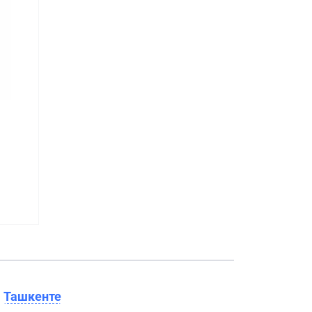
в
Ташкенте