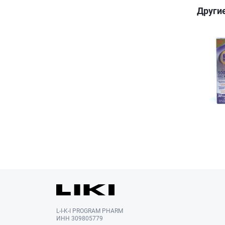
Други
L-I-K-I PROGRAM PHARM
ИНН 309805779