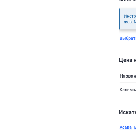
Инстр
жев. 
Выбрать
Цена н
Назва
Кальмаз
Искать
Асака