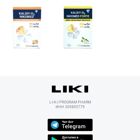
L-I-K-I PROGRAM PHARM
ИНН 309805779