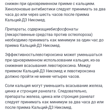
снижен при одновременном приеме с кальцием.
Хинолоновые антибиотики следует принимать за два
часа до или через шесть часов после приема
Кальций-Д3 Никомед.
Препараты, содержащие
бисфосфонат
ы
(лекарственные средства против остеопороза)
необходимо принимать как минимум за один час до
приема Кальций-Д3 Никомед.
Эффективность
левотироксина
может уменьшаться
при одновременном использовании кальция, из-за
снижения всасывания левотироксина. Между
приемом Кальций-Д3 Никомед и левотироксина
должно пройти не менее четырех часов.
Соли кальция могут уменьшить всасывание
железа,
цинка и стронция
ранелата
. Следовательно,
препараты железа, цинка или стронция ранелат
следует принимать как минимум за два часа до или
после приема Кальций-Д3 Никомед.