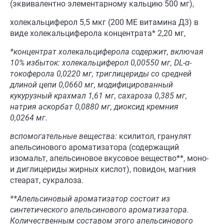
(эквивалентно элементарному кальцию 500 мг),
холекальциферол 5,5 мкг (200 МЕ витамина Д3) в
виде холекальциферола концентрата* 2,20 мг,
*концентрат холекальциферола содержит, включая
10
% избыток:
холекальциферол 0,0055
0
мг, DL-α-
токоферола 0,0220 мг, триглицериды со средней
длиной цепи 0,0660 мг, модифицированный
кукурузный крахмал 1,61 мг, сахароза 0,385 мг,
натрия
аскорбат
0,0880 мг, диоксид кремния
0,0264 мг.
вспомогательные вещества:
ксилитол, гранулят
апельсинового ароматизатора (содержащий
изомальт, апельсиновое вкусовое вещество**, моно-
и диглицериды жирных кислот), повидон, магния
стеарат, сукралоза.
**
Апельсиновый ароматизатор состоит из
синтетического апельсинового ароматизатора.
Количественным составом этого апельсинового