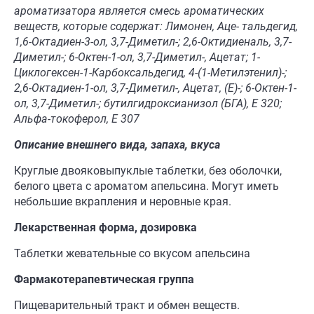
ароматизатора является смесь ароматических
веществ, которые содержат: Лимонен,
Аце
-
тальдегид
,
1,6-Октадиен-3-ол, 3,7-Диметил-; 2,6-Октидиеналь, 3,7-
Диметил-; 6-Октен-1-ол, 3,7-Диметил-, Ацетат; 1-
Циклогексен-1-Карбоксальдегид, 4-(1-Метилэтенил)-;
2,6-Октадиен-1-ол, 3,7-Диметил-, Ацетат, (
E
)-; 6-Октен-1-
ол, 3,7-Диметил-;
бутилгидроксианизол
(БГА),
E
320;
Альфа-токоферол,
E
307
Описание внешнего вида, запаха, вкуса
Круглые двояковыпуклые таблетки, без оболочки,
белого цвета с ароматом апельсина. Могут иметь
небольшие вкрапления и неровные края.
Лекарственная форма,
дозировка
Таблетки жевательные со вкусом апельсина
Фармакотерапевтическая
группа
Пищеварительный тракт и обмен веществ.