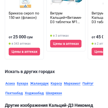
Брикеза сироп по
Витрум
Витрум
150 мл (флакон)
Кальций+Витамин
Кальций
D3 таблетки №100
D3 табле
(флакон)
(флакон)
в 3 аптеках
25 000
45 00
от
сум
от
Цены в аптеках
в 343 аптеках
в 2 аптек
Цены в аптеках
Цены в 
Искать в других городах
Асака
Бухара
Жалакудук
Карасу
Мархамат
Пайтуг
Пахтаабад
Ходжаабад
Шахрихан
Другие изображения Кальций-Д3 Никомед