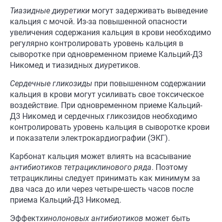
Тиазидные
диуретики
могут задерживать выведение
кальция с мочой. Из-за повышенной опасности
увеличения содержания кальция в крови необходимо
регулярно контролировать уровень кальция в
сыворотке при одновременном приеме Кальций-Д3
Никомед и тиазидных диуретиков.
С
ердечны
е
гликозид
ы
при повышенном содержании
кальция в крови могут усиливать свое токсическое
воздействие. При одновременном приеме Кальций-
Д3 Никомед и сердечных гликозидов необходимо
контролировать уровень кальция в сыворотке крови
и показатели электрокардиографии (ЭКГ).
Карбонат кальция может влиять на всасывание
антибиотиков
тетрациклинового ряда
. Поэтому
тетрациклины следует принимать как минимум за
два часа до или через четыре-шесть часов после
приема Кальций-Д3 Никомед.
Эффект
хинолоновых
антибиотиков
может быть