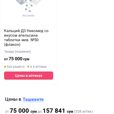
Кальций-Д3 Никомед со
вкусом апельсина
таблетки жев. №50
(флакон)
Такеда (Норвегия)
75 000
от
сум
Без рецепта
в 4 аптеках
Цены в аптеках
Цены в
Ташкенте
75 000
157 841
от
сум
до
сум
(538 аптек)