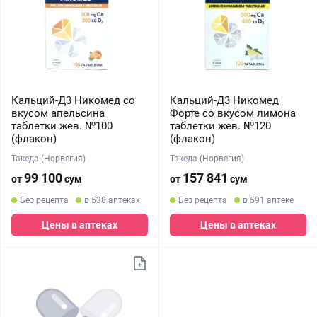
Кальций-Д3 Никомед со
Кальций-Д3 Никомед
вкусом апельсина
Форте со вкусом лимона
таблетки жев. №100
таблетки жев. №120
(флакон)
(флакон)
Такеда (Норвегия)
Такеда (Норвегия)
99 100
157 841
от
сум
от
сум
Без рецепта
в 538 аптеках
Без рецепта
в 591 аптеке
Цены в аптеках
Цены в аптеках