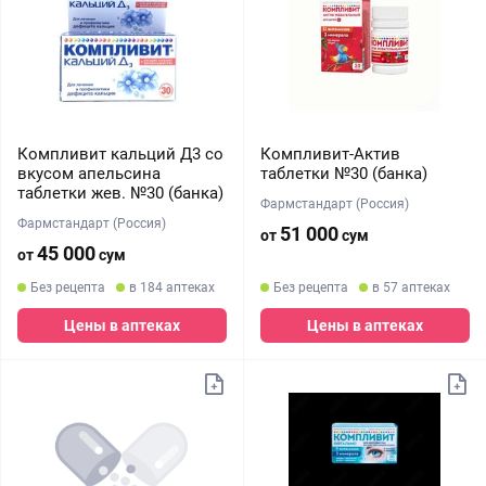
Компливит кальций Д3 со
Компливит-Актив
вкусом апельсина
таблетки №30 (банка)
таблетки жев. №30 (банка)
Фармстандарт (Россия)
Фармстандарт (Россия)
51 000
от
сум
45 000
от
сум
Без рецепта
в 184 аптеках
Без рецепта
в 57 аптеках
Цены в аптеках
Цены в аптеках