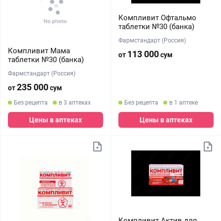
Компливит Офтальмо
таблетки №30 (банка)
Фармстандарт (Россия)
Компливит Мама
113 000
от
сум
таблетки №30 (банка)
Фармстандарт (Россия)
235 000
от
сум
Без рецепта
в 3 аптеках
Без рецепта
в 1 аптеке
Цены в аптеках
Цены в аптеках
Компливит Актив для