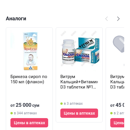
Аналоги
Брикеза сироп по
Витрум
Витрум
150 мл (флакон)
Кальций+Витамин
Кальций
D3 таблетки №100
D3 табле
(флакон)
(флакон)
в 3 аптеках
25 000
45 00
от
сум
от
Цены в аптеках
в 344 аптеках
в 2 аптек
Цены в аптеках
Цены в 