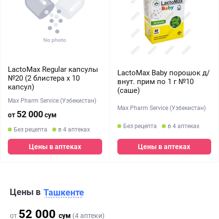
LactoMax Regular капсулы
LactoMax Baby порошок д/
№20 (2 блистера х 10
внут. прим по 1 г №10
капсул)
(саше)
Max Pharm Service (Узбекистан)
Max Pharm Service (Узбекистан)
52 000
от
сум
Без рецепта
в 4 аптеках
Без рецепта
в 4 аптеках
Цены в аптеках
Цены в аптеках
Цены в
Ташкенте
52 000
от
сум
(4 аптеки)