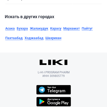
Искать в других городах
Асака
Бухара
Жалакудук
Карасу
Мархамат
Пайтуг
Пахтаабад
Ходжаабад
Шахрихан
L-I-K-I PROGRAM PHARM
ИНН 309805779