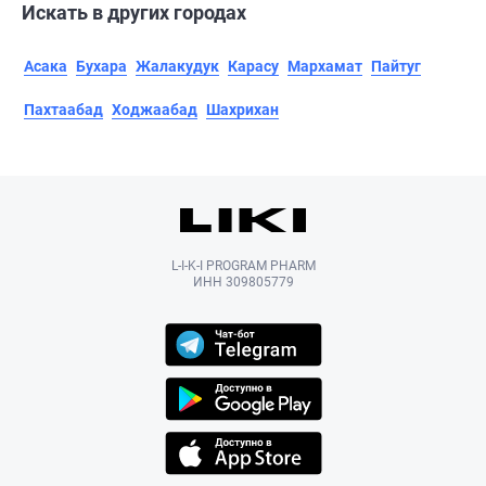
Искать в других городах
Асака
Бухара
Жалакудук
Карасу
Мархамат
Пайтуг
Пахтаабад
Ходжаабад
Шахрихан
L-I-K-I PROGRAM PHARM
ИНН 309805779