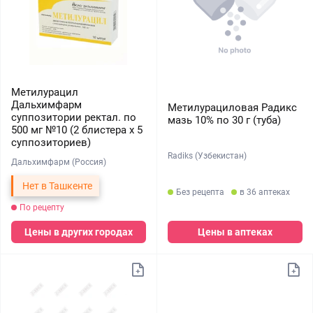
Метилурацил
Дальхимфарм
Метилурациловая Радикс
суппозитории ректал. по
мазь 10% по 30 г (туба)
500 мг №10 (2 блистера х 5
суппозиториев)
Radiks (Узбекистан)
Дальхимфарм (Россия)
Нет в Ташкенте
Без рецепта
в 36 аптеках
По рецепту
Цены в других городах
Цены в аптеках