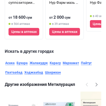
суппозитории
Нур Фарм мазь по
Нур Фарм
ректал. по 2,11 г
20 г (туба)
15 г (туба
№10 (2 блистера х
5 суппозиториев)
в 40 апте
18 600
2 000
от
сум
от
сум
Цены в 
в 564 аптеках
в 39 аптеках
Цены в аптеках
Цены в аптеках
Искать в других городах
Асака
Бухара
Жалакудук
Карасу
Мархамат
Пайтуг
Пахтаабад
Ходжаабад
Шахрихан
Другие изображения Метилурацил