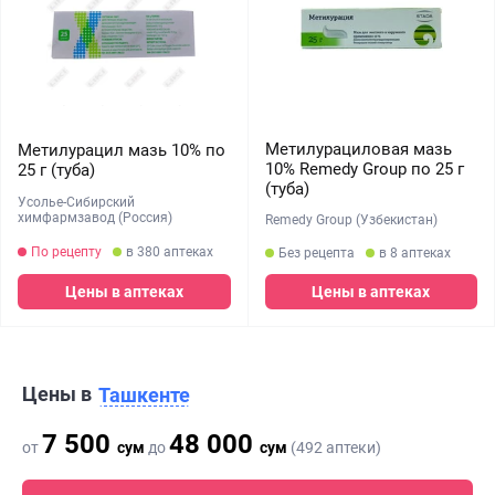
Метилурациловая мазь
Метилурацил мазь 10% по
10% Remedy Group по 25 г
25 г (туба)
(туба)
Усолье-Сибирский
химфармзавод (Россия)
Remedy Group (Узбекистан)
По рецепту
в 380 аптеках
Без рецепта
в 8 аптеках
Цены в аптеках
Цены в аптеках
Цены в
Ташкенте
7 500
48 000
от
сум
до
сум
(492 аптеки)