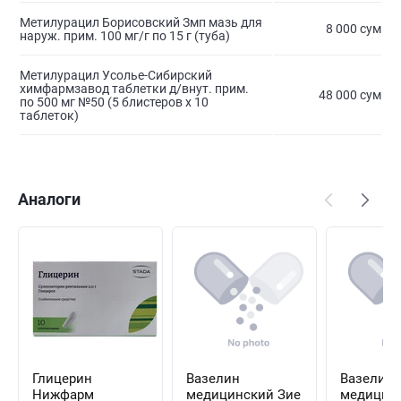
Метилурацил Борисовский Змп мазь для
8 000 сум
наруж. прим. 100 мг/г по 15 г (туба)
Метилурацил Усолье-Сибирский
химфармзавод таблетки д/внут. прим.
48 000 сум
по 500 мг №50 (5 блистеров х 10
таблеток)
Аналоги
Глицерин
Вазелин
Вазелин
Нижфарм
медицинский Зие
медицин