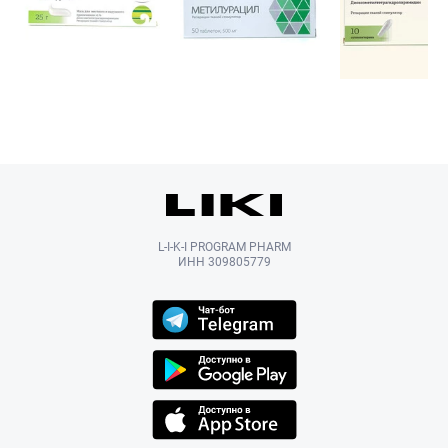
L-I-K-I PROGRAM PHARM
ИНН 309805779