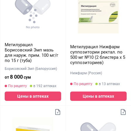
Метилурацил
Метилурацил Нижфарм
Борисовский Змп мазь
суппозитории ректал. по
для наруж. прим. 100 мг/г
500 мг №10 (2 блистера х 5
по 15 г (туба)
суппозиториев)
Борисовский Змп (Белоруссия)
Нижфарм (Россия)
8 000
от
сум
По рецепту
в 13 аптеках
По рецепту
в 192 аптеках
Цены в аптеках
Цены в аптеках