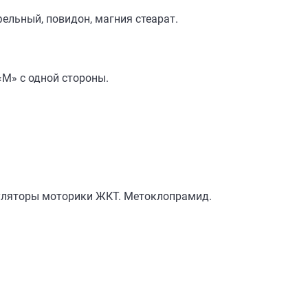
ельный, повидон, магния стеарат.
«M» с одной стороны.
уляторы моторики ЖКТ. Метоклопрамид.