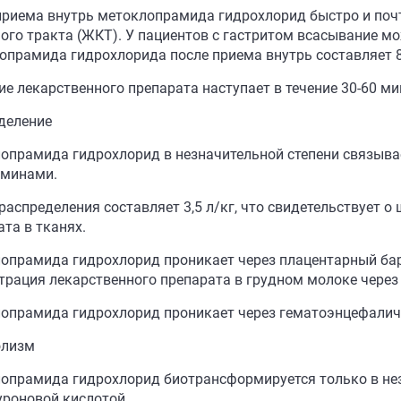
приема внутрь метоклопрамида гидрохлорид быстро и поч
ого тракта (ЖКТ). У пациентов с гастритом всасывание м
опрамида гидрохлорида после приема внутрь составляет 
ие лекарственного препарата наступает в течение 30-60 ми
деление
опрамида гидрохлорид в незначительной степени связывае
уминами.
распределения составляет 3,5 л/кг, что свидетельствует 
та в тканях.
опрамида гидрохлорид проникает через плацентарный бар
трация лекарственного препарата в грудном молоке через 
опрамида гидрохлорид проникает через гематоэнцефалич
олизм
опрамида гидрохлорид биотрансформируется только в незн
уроновой кислотой.