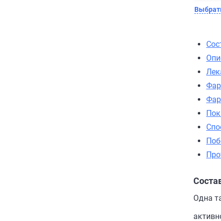
Выбрать
Сос
Опи
Лек
Фар
Фар
Пок
Спо
Поб
Про
Соста
Одна т
активн