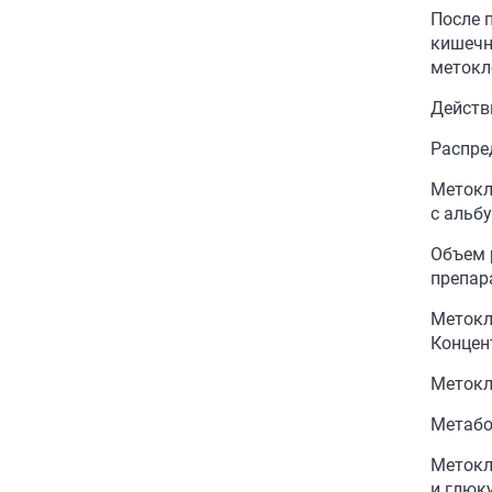
После 
кишечн
метокл
Действ
Распре
Метокл
с альб
Объем 
препара
Метокл
Концен
Метокл
Meтаб
Метокл
и глюк