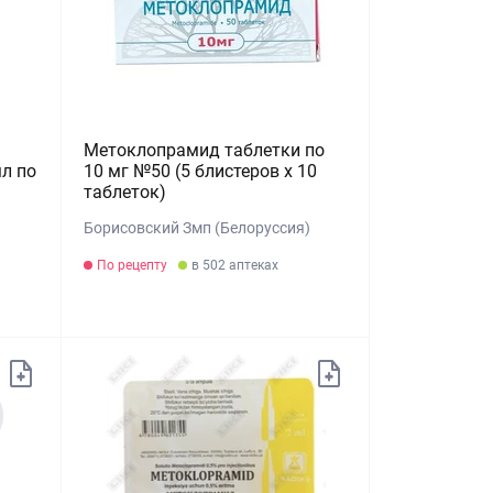
Метоклопрамид таблетки по
мл по
10 мг №50 (5 блистеров х 10
таблеток)
Борисовский Змп (Белоруссия)
По рецепту
в 502 аптеках