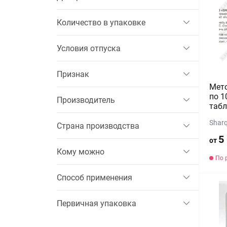
Количество в упаковке
Условия отпуска
Признак
Мет
по 1
Производитель
табл
Shar
Страна производства
5
от
Кому можно
По 
Способ применения
Первичная упаковка