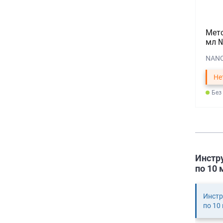
Мето
мл №
NANO
Не
Без
Инстр
по 10 
Инстр
по 10