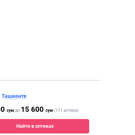
в
Ташкенте
00
15 600
сум
до
сум
(171 аптека)
Найти в аптеках