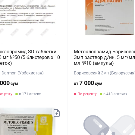
оклопрамид SD таблетки
Метоклопрамид Борисовс
0 мг №50 (5 блистеров х 10
Змп раствор д/ин. 5 мг/мл
еток)
мл №10 (ампулы)
q Darmon (Узбекистан)
Борисовский Змп (Белоруссия
 000
7 000
сум
от
сум
рецепту
в 171 аптеке
По рецепту
в 413 аптеках