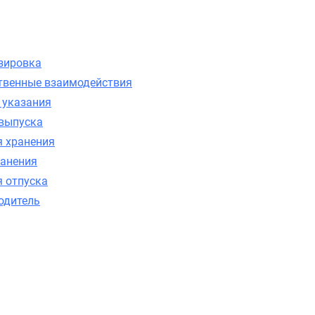
зировка
твенные взаимодействия
 указания
выпуска
я хранения
ранения
я отпуска
одитель