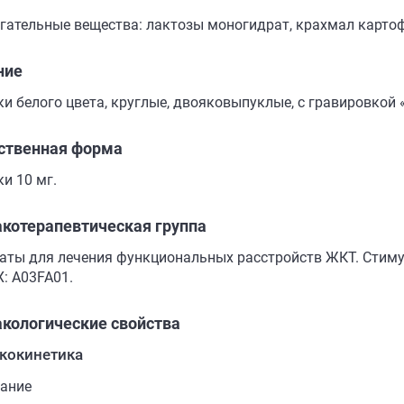
гательные вещества: лактозы моногидрат, крахмал картоф
ние
ки белого цвета, круглые, двояковыпуклые, с гравировкой 
ственная форма
и 10 мг.
котерапевтическая группа
аты для лечения функциональных расстройств ЖКТ. Стим
Х: A03FA01.
кологические свойства
кокинетика
ание