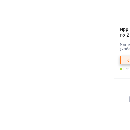
Npp
по 2
Nama
(Узб
Не
Без