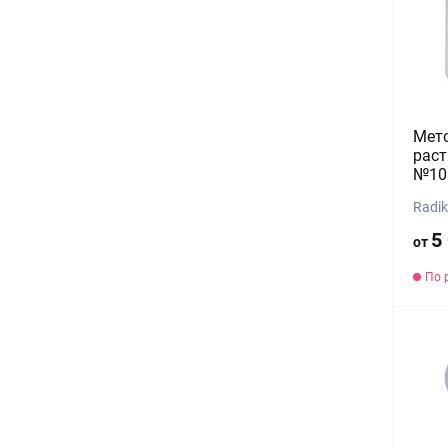
Мет
раст
№10
Radik
5
от
По 