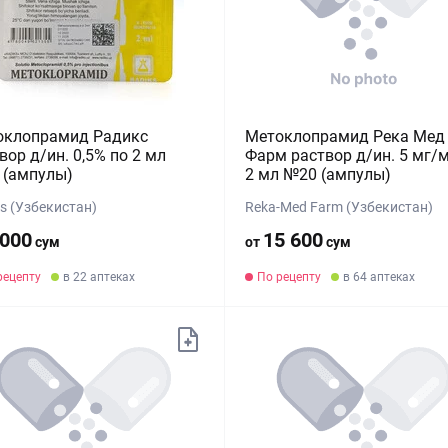
оклопрамид Радикс
Метоклопрамид Река Мед
вор д/ин. 0,5% по 2 мл
Фарм раствор д/ин. 5 мг/
 (ампулы)
2 мл №20 (ампулы)
s (Узбекистан)
Reka-Med Farm (Узбекистан)
 000
15 600
сум
от
сум
рецепту
в 22 аптеках
По рецепту
в 64 аптеках