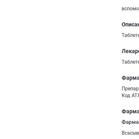
вспомо
Описа
Таблет
Лекар
Таблетк
Фарма
Препар
Код АТ
Фарма
Фарма
Всасыв