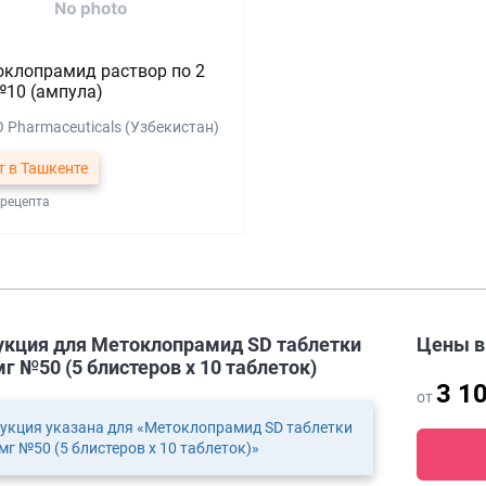
клопрамид раствор по 2
10 (ампула)
 Pharmaceuticals (Узбекистан)
т в Ташкенте
 рецепта
укция для Метоклопрамид SD таблетки
Цены 
мг №50 (5 блистеров х 10 таблеток)
3 1
от
укция указана для «Метоклопрамид SD таблетки
 мг №50 (5 блистеров х 10 таблеток)»