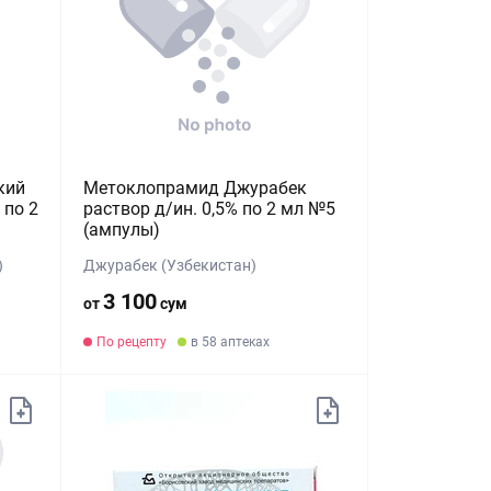
кий
Метоклопрамид Джурабек
 по 2
раствор д/ин. 0,5% по 2 мл №5
(ампулы)
)
Джурабек (Узбекистан)
3 100
от
сум
По рецепту
в 58 аптеках