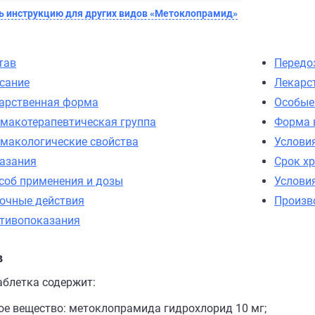
 инструкцию для других видов «Метоклопрамид»
тав
Передо
сание
Лекарс
арственная форма
Особые
макотерапевтическая группа
Форма 
макологические свойства
Услови
азания
Срок х
соб применения и дозы
Услови
очные действия
Произв
тивопоказания
в
аблетка содержит:
ое вещество: метоклопрамида гидрохлорид 10 мг;