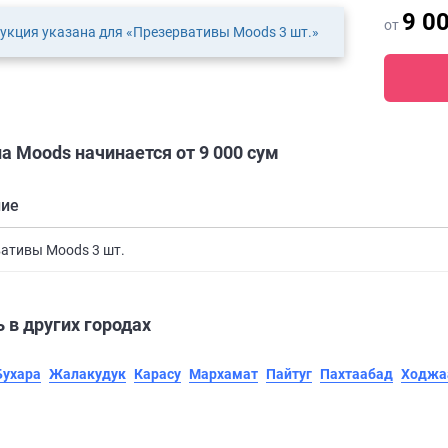
9 0
от
укция указана для «Презервативы Moods 3 шт.»
а Moods начинается от 9 000 сум
ние
ативы Moods 3 шт.
 в других городах
Бухара
Жалакудук
Карасу
Мархамат
Пайтуг
Пахтаабад
Ходжа