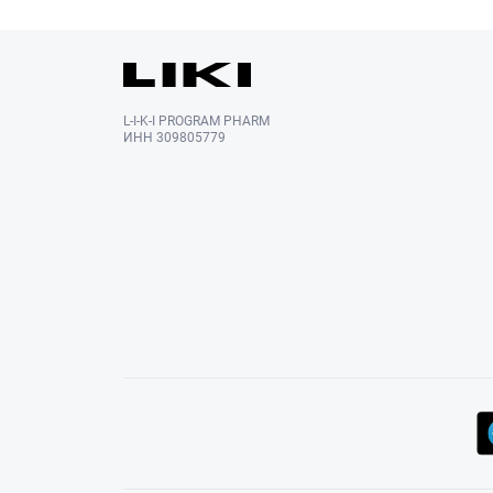
L-I-K-I PROGRAM PHARM
ИНН 309805779