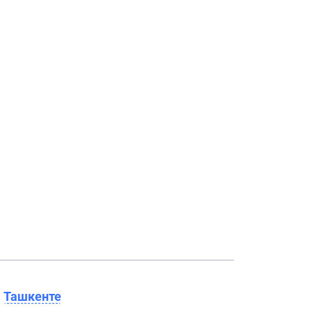
в
Ташкенте