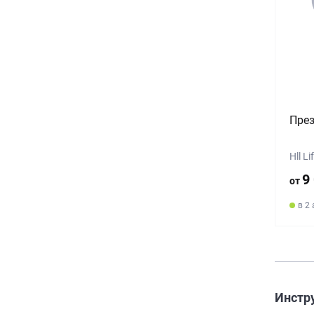
През
Hll L
9
от
в 2
Инстр