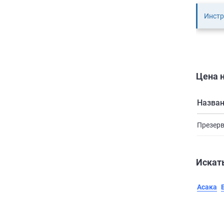
Инстр
Цена н
Назва
Презерв
Искать
Асака