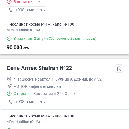
Закрыто
·
+998 (77) XXX-XX-XX
смотреть
Пиколинат хрома MRM, капс. №100
MRM Nutrition (США)
В наличии: 2 штуки
(Обновлено 25 мин. назад)
90 000
сум
Сеть Аптек Shafran №22
г. Ташкент, квартал 11, улица А.Дониш, дом 52
ЧИНОР кафега етмасдан
Открыто
·
Закроется в 22:00
+998 (99) XXX-XX-XX
смотреть
Пиколинат хрома MRM, капс. №100
MRM Nutrition (США)