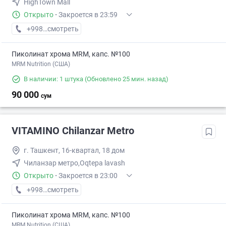
HighTown Mall
Открыто
·
Закроется в 23:59
+998 (95) XXX-XX-XX
смотреть
Пиколинат хрома MRM, капс. №100
MRM Nutrition (США)
В наличии: 1 штука
(Обновлено 25 мин. назад)
90 000
сум
VITAMINO Chilanzar Metro
г. Ташкент, 16-квартал, 18 дом
Чиланзар метро,Оqtepa lavash
Открыто
·
Закроется в 23:00
+998 (77) XXX-XX-XX
смотреть
Пиколинат хрома MRM, капс. №100
MRM Nutrition (США)