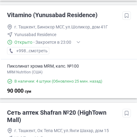
Vitamino (Yunusabad Residence)
г. Ташкент, Бинокор МСГ, ул.Шоликор, дом 41Г
Yunusabad Residence
Открыто
·
Закроется в 23:00
+998 (77) XXX-XX-XX
смотреть
Пиколинат хрома MRM, капс. №100
MRM Nutrition (США)
В наличии: 4 штуки
(Обновлено 25 мин. назад)
90 000
сум
Сеть аптек Shafran №20 (HighTown
Mall)
г. Ташкент, Ок Тепа МСГ, ул.Янги Шахар, дом 15