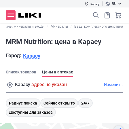
RU
Карасу
тамины, минералы и БАДы
Минералы
Бады комплексного действия
MRM Nutrition: цена в Карасу
Город:
Карасу
Список товаров
Цены в аптеках
Карасу
адрес не указан
Изменить
Радиус поиска
Сейчас открыто
24/7
Доступны для заказов