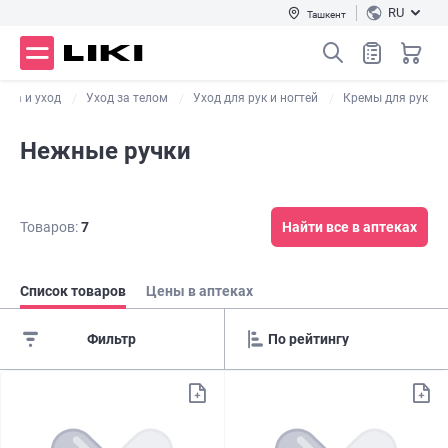
RU
Ташкент
ота и уход
Уход за телом
Уход для рук и ногтей
Кремы для рук
Нежные ручки
Товаров:
7
Найти все в аптеках
Список товаров
Цены в аптеках
Фильтр