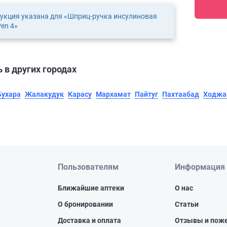
укция указана для «Шприц-ручка инсулиновая
en 4»
 в других городах
Бухара
Жалакудук
Карасу
Мархамат
Пайтуг
Пахтаабад
Ходжа
Пользователям
Информация
Ближайшие аптеки
О нас
О бронировании
Статьи
Доставка и оплата
Отзывы и пож