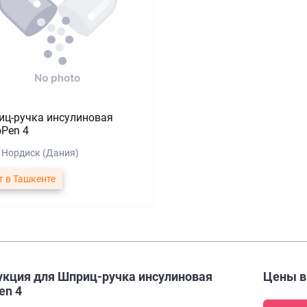
ц-ручка инсулиновая
Pen 4
 Нордиск (Дания)
т в Ташкенте
укция для Шприц-ручка инсулиновая
Цены 
en 4