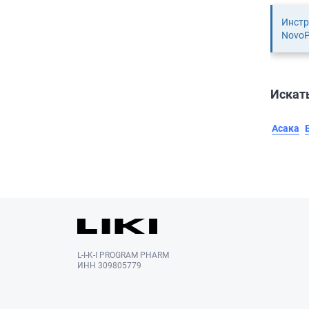
Инстр
NovoP
Искать
Асака
L-I-K-I PROGRAM PHARM
ИНН 309805779