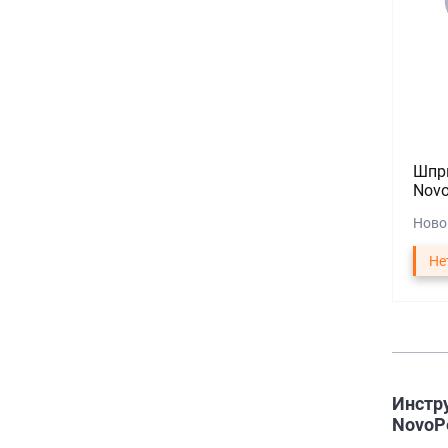
Шпри
Novo
Ново
Не
Инстр
NovoP