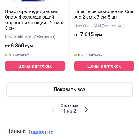
Пластырь медицинский
Пластырь мозольный One
One Aid охлаждающий
Aid 2 см х 7 см 5 шт.
жаропонижающий 12 см х
New World Med (Узбекистан)
5 см
7 615
от
сум
New World Med (Узбекистан)
6 860
от
сум
в 3 аптеках
в 254 аптеках
Цены в аптеках
Цены в аптеках
Показать все
Страница
1 из 2
Цены в
Ташкенте