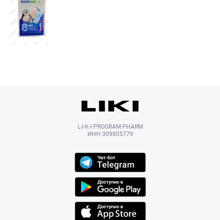
L-I-K-I PROGRAM PHARM
ИНН 309805779