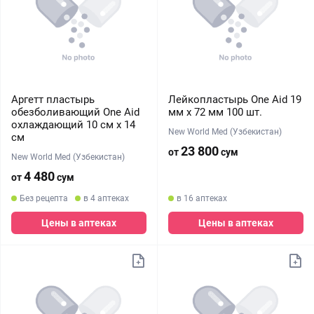
Аргетт пластырь
Лейкопластырь One Aid 19
обезболивающий One Aid
мм х 72 мм 100 шт.
охлаждающий 10 см х 14
New World Med (Узбекистан)
см
23 800
от
сум
New World Med (Узбекистан)
4 480
от
сум
Без рецепта
в 4 аптеках
в 16 аптеках
Цены в аптеках
Цены в аптеках