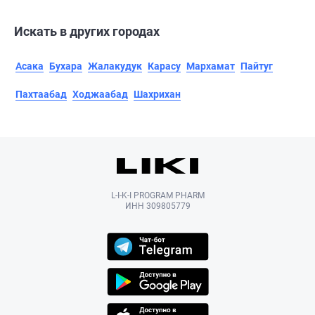
Искать в других городах
Асака
Бухара
Жалакудук
Карасу
Мархамат
Пайтуг
Пахтаабад
Ходжаабад
Шахрихан
L-I-K-I PROGRAM PHARM
ИНН 309805779