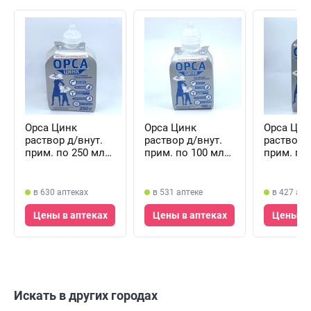
Орса Цинк
Орса Цинк
Орса Цин
раствор д/внут.
раствор д/внут.
раствор д
прим. по 250 мл
прим. по 100 мл
прим. по
(флакон)
(флакон)
(флакон)
в 630 аптеках
в 531 аптеке
в 427 апт
Цены в аптеках
Цены в аптеках
Цены в 
Искать в других городах