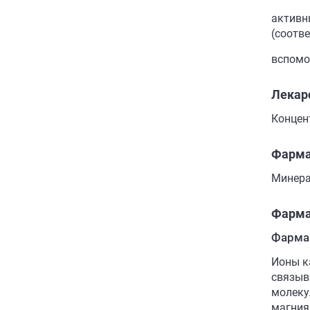
активны
(соотве
вспомо
Лекар
Концен
Фарма
Минера
Фарма
Фарма
Ионы к
связыв
молеку
магния