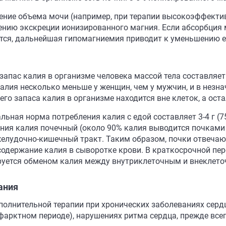
ение объема мочи (например, при терапии высокоэффекти
ению экскреции ионизированного магния. Если абсорбция 
тся, дальнейшая гипомагниемия приводит к уменьшению ег
запас калия в организме человека массой тела составляет 
калия несколько меньше у женщин, чем у мужчин, и в незна
его запаса калия в организме находится вне клеток, а ост
льная норма потребления калия с едой составляет 3-4 г (7
ния калия почечный (около 90% калия выводится почками
желудочно-кишечный тракт. Таким образом, почки отвечают
содержание калия в сыворотке крови. В краткосрочной пер
руется обменом калия между внутриклеточным и внеклет
ания
полнительной терапии при хронических заболеваниях сердц
фарктном периоде), нарушениях ритма сердца, прежде все