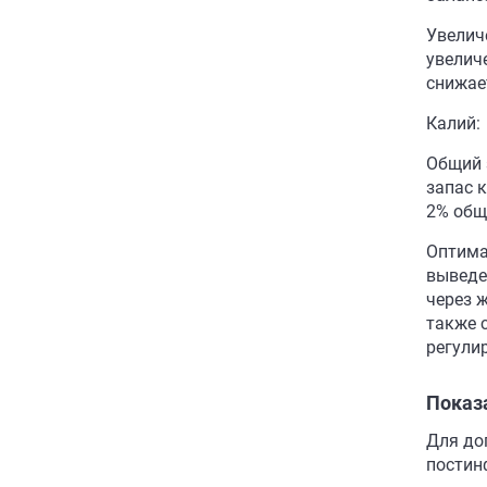
Увелич
увелич
снижае
Калий:
Общий 
запас 
2% общ
Оптима
выведе
через 
также 
регули
Показ
Для до
постин