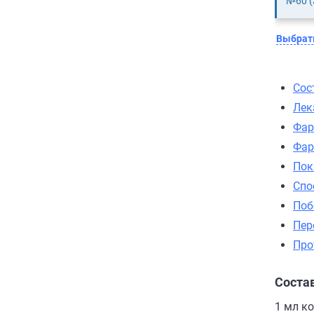
№60 (
Выбрать
Сос
Лек
Фар
Фар
Пок
Спо
Поб
Пер
Про
Соста
1 мл к