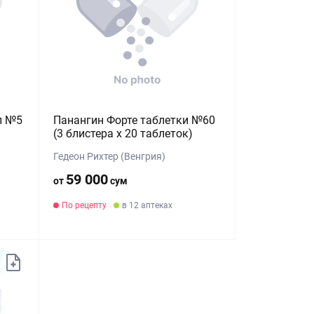
л №5
Панангин Форте таблетки №60
(3 блистера х 20 таблеток)
Гедеон Рихтер (Венгрия)
59 000
от
сум
По рецепту
в 12 аптеках