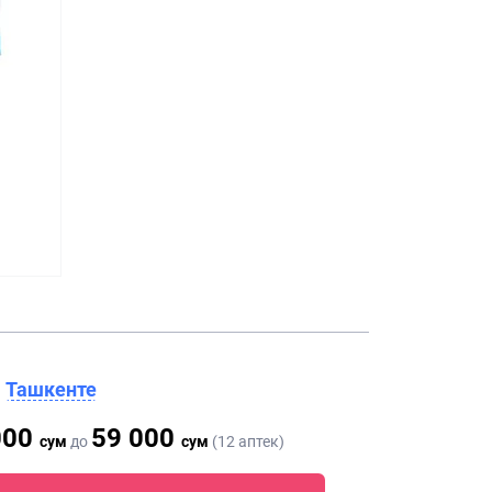
в
Ташкенте
000
59 000
сум
до
сум
(12 аптек)