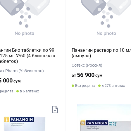
нгин Био таблетки по 99
Панангин раствор по 10 м
 125 мг №60 (4 блистера х
(ампула)
аблеток)
Сотекс (Россия)
Max Pharm (Узбекистан)
56 900
от
сум
5 000
сум
Без рецепта
в 273 аптеках
 рецепта
в 6 аптеках