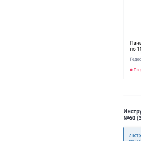
Пана
по 1
Гедео
По 
Инстр
№60 (3
Инстр