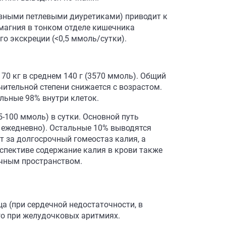
вными петлевыми диуретиками) приводит к
магния в тонком отделе кишечника
о экскреции (<0,5 ммоль/сутки).
70 кг в среднем 140 г (3570 ммоль). Общий
чительной степени снижается с возрастом.
альные 98% внутри клеток.
5-100 ммоль) в сутки. Основной путь
 ежедневно). Остальные 10% выводятся
 за долгосрочный гомеостаз калия, а
спективе содержание калия в крови также
очным пространством.
а (при сердечной недостаточности, в
го при желудочковых аритмиях.