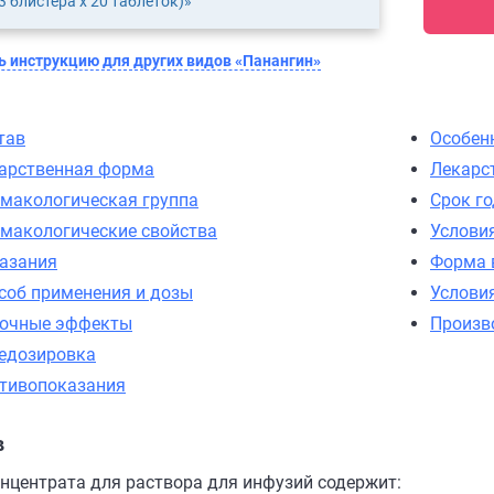
3 блистера х 20 таблеток)»
 инструкцию для других видов «Панангин»
тав
Особен
арственная форма
Лекарс
макологическая группа
Срок г
макологические свойства
Услови
азания
Форма 
соб применения и дозы
Услови
очные эффекты
Произв
едозировка
тивопоказания
в
онцентрата для раствора для инфузий содержит: