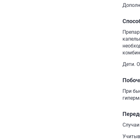
Дополн
Спосо
Препар
капель
необхо
комбин
Дети. 
Побоч
При бы
гиперм
Перед
Случаи
Учитыв