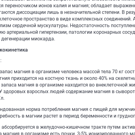
ся переносчиком ионов калия и магния; обладает выражен
гаются диссоциации лишь в незначительной степени. В рез
клеточное пространство в виде комплексных соединений. 
лизм сердечной мускулатуры. Недостаточность поступлени
ию артериальной гипертензии, патологии коронарных сосу
, дегенерации миокарда.
кокинетика
:
запас магния в организме человека массой тела 70 кг сост
гния приходится на костную ткань и около 40% на скелетн
 запаса магния в организме находится во внеклеточной ж
 У здоровых взрослых людей содержание магния в сыворотк
л.
ндованная норма потребления магния с пищей для мужчин 
требность в магнии растет в период беременности и грудно
 абсорбируется в желудочно-кишечном тракте путем акти
а магния в организме есть почки. 3-5% ионизированного м