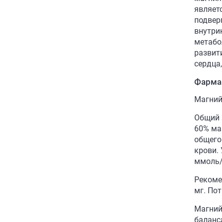
являет
подвер
внутри
метабо
развит
сердца
Фарма
Магний
Общий 
60% ма
общего
крови.
ммоль/
Рекоме
мг. По
Магний
баланс