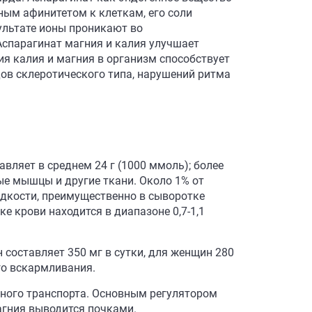
ным афинитетом к клеткам, его соли
ультате ионы проникают во
Аспарагинат магния и калия улучшает
я калия и магния в организм способствует
дов склеротического типа, нарушений ритма
авляет в среднем 24 г (1000 ммоль); более
ые мышцы и другие ткани. Около 1% от
идкости, преимущественно в сыворотке
е крови находится в диапазоне 0,7-1,1
составляет 350 мг в сутки, для женщин 280
го вскармливания.
вного транспорта. Основным регулятором
агния выводится почками.