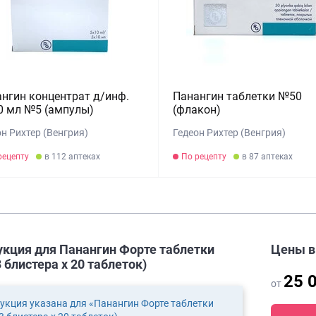
нгин концентрат д/инф.
Панангин таблетки №50
0 мл №5 (ампулы)
(флакон)
н Рихтер (Венгрия)
Гедеон Рихтер (Венгрия)
рецепту
в 112 аптеках
По рецепту
в 87 аптеках
укция для Панангин Форте таблетки
Цены 
 блистера х 20 таблеток)
25 
от
укция указана для «Панангин Форте таблетки