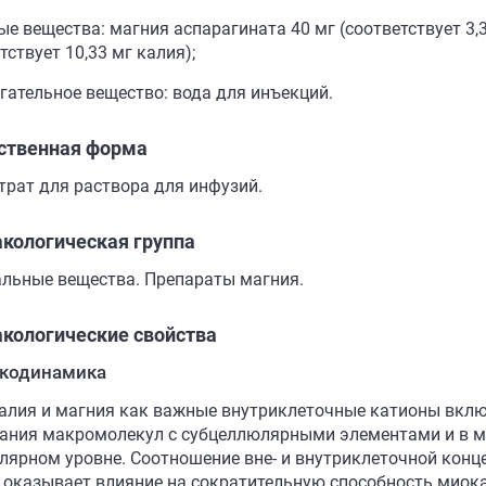
е вещества: магния аспарагината 40 мг (соответствует 3,3
тствует 10,33 мг калия);
гательное вещество: вода для инъекций.
ственная форма
трат для раствора для инфузий.
кологическая группа
льные вещества. Препараты магния.
кологические свойства
кодинамика
алия и магния как важные внутриклеточные катионы включ
ания макромолекул с субцеллюлярными элементами и в 
лярном уровне. Соотношение вне- и внутриклеточной конце
 оказывает влияние на сократительную способность миока