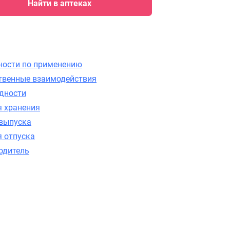
Найти в аптеках
ности по применению
твенные взаимодействия
одности
я хранения
выпуска
я отпуска
одитель