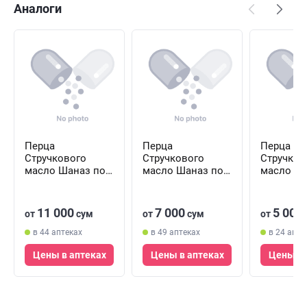
Аналоги
Перца
Перца
Перца
Стручкового
Стручкового
Стручков
масло Шаназ по
масло Шаназ по
масло Ша
100 мл (флакон)
50 мл (флакон)
25 мл (ф
11 000
7 000
5 000
от
сум
от
сум
от
в 44 аптеках
в 49 аптеках
в 24 апте
Цены в аптеках
Цены в аптеках
Цены в 