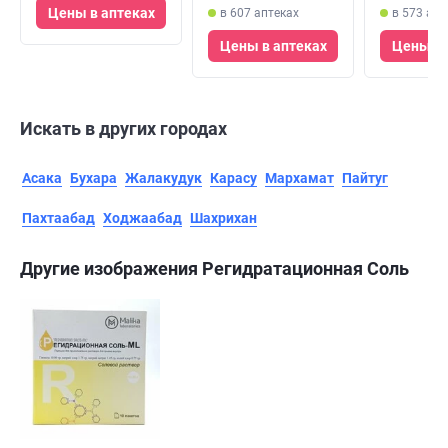
Цены в аптеках
в 607 аптеках
в 573 апт
Цены в аптеках
Цены в 
Искать в других городах
Асака
Бухара
Жалакудук
Карасу
Мархамат
Пайтуг
Пахтаабад
Ходжаабад
Шахрихан
Другие изображения Регидратационная Соль