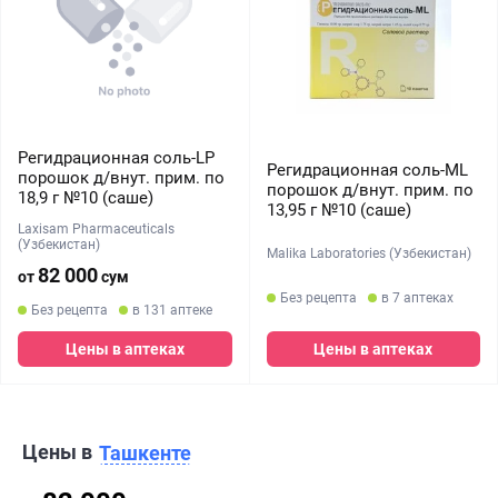
Регидрационная соль-LP
Регидрационная соль-ML
порошок д/внут. прим. по
порошок д/внут. прим. по
18,9 г №10 (саше)
13,95 г №10 (саше)
Laxisam Pharmaceuticals
(Узбекистан)
Malika Laboratories (Узбекистан)
82 000
от
сум
Без рецепта
в 7 аптеках
Без рецепта
в 131 аптеке
Цены в аптеках
Цены в аптеках
Цены в
Ташкенте