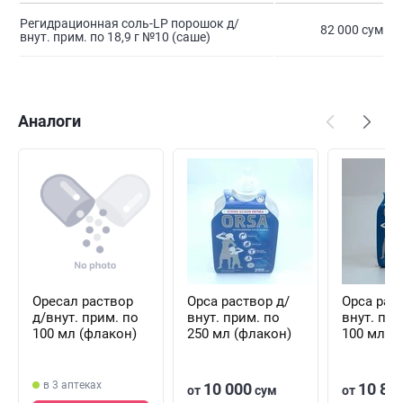
Регидрационная соль-LP порошок д/
82 000 сум
внут. прим. по 18,9 г №10 (саше)
Аналоги
Оресал раствор
Орса раствор д/
Орса рас
д/внут. прим. по
внут. прим. по
внут. при
100 мл (флакон)
250 мл (флакон)
100 мл (
в 3 аптеках
10 000
10 80
от
сум
от