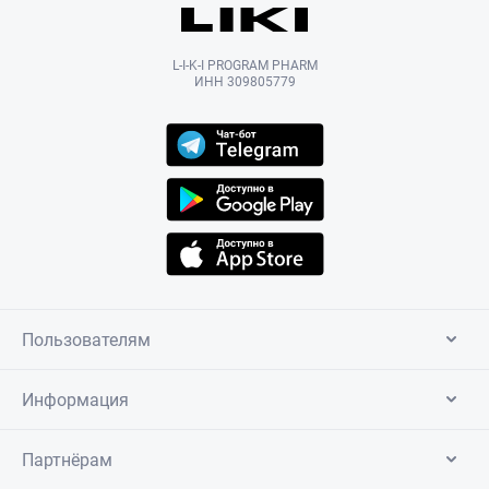
L-I-K-I PROGRAM PHARM
ИНН 309805779
Пользователям
Информация
Партнёрам