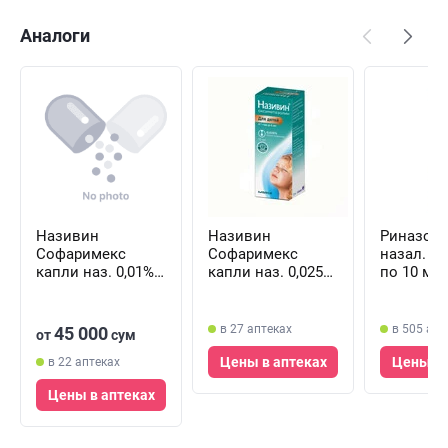
Аналоги
Називин
Називин
Риназоли
Софаримекс
Софаримекс
назал. 0,
капли наз. 0,01%
капли наз. 0,025%
по 10 мл
(флакон)
(флакон)
в 27 аптеках
в 505 апт
45 000
от
сум
Цены в аптеках
Цены в 
в 22 аптеках
Цены в аптеках