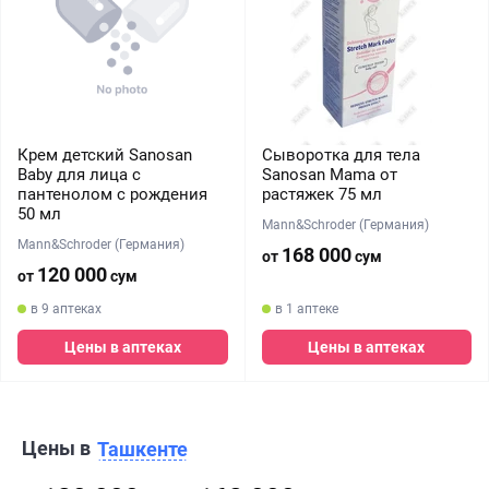
Крем детский Sanosan
Сыворотка для тела
Baby для лица с
Sanosan Mama от
пантенолом с рождения
растяжек 75 мл
50 мл
Mann&Schroder (Германия)
Mann&Schroder (Германия)
168 000
от
сум
120 000
от
сум
в 9 аптеках
в 1 аптеке
Цены в аптеках
Цены в аптеках
Цены в
Ташкенте