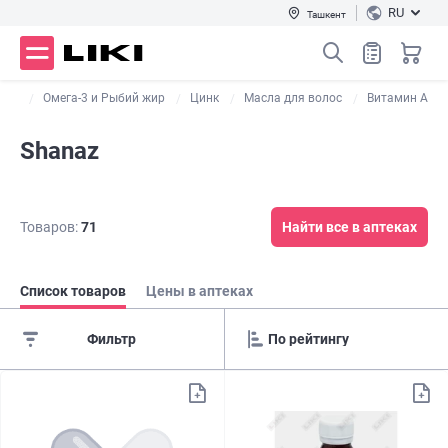
RU
Ташкент
кое
Омега-3 и Рыбий жир
Цинк
Масла для волос
Витамин А
Shanaz
Товаров:
71
Найти все в аптеках
Список товаров
Цены в аптеках
Фильтр