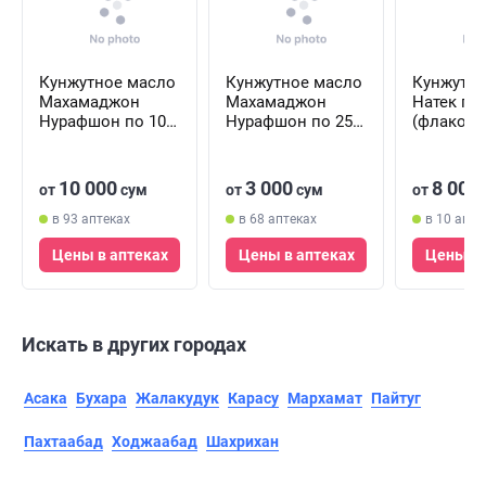
Кунжутное масло
Кунжутное масло
Кунжутно
Махамаджон
Махамаджон
Натек по
Нурафшон по 100
Нурафшон по 25
(флакон)
мл (флакон)
мл (флакон)
10 000
3 000
8 000
от
сум
от
сум
от
в 93 аптеках
в 68 аптеках
в 10 апте
Цены в аптеках
Цены в аптеках
Цены в 
Искать в других городах
Асака
Бухара
Жалакудук
Карасу
Мархамат
Пайтуг
Пахтаабад
Ходжаабад
Шахрихан