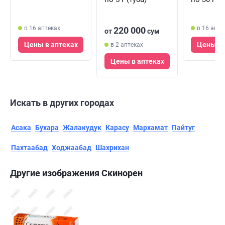
в 16 аптеках
в 16 апте
220 000
от
сум
Цены в аптеках
Цены в 
в 2 аптеках
Цены в аптеках
Искать в других городах
Асака
Бухара
Жалакудук
Карасу
Мархамат
Пайтуг
Пахтаабад
Ходжаабад
Шахрихан
Другие изображения Скинорен