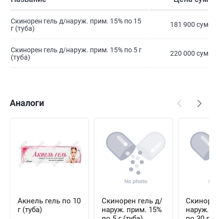
Скинорен гель д/наруж. прим. 15% по 15
181 900 сум
г (туба)
Скинорен гель д/наруж. прим. 15% по 5 г
220 000 сум
(туба)
Аналоги
Акнель гель по 10
Скинорен гель д/
Скинорен
г (туба)
наруж. прим. 15%
наруж. п
по 5 г (туба)
по 30 г (т