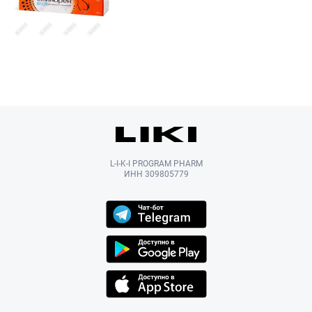
L-I-K-I PROGRAM PHARM
ИНН 309805779