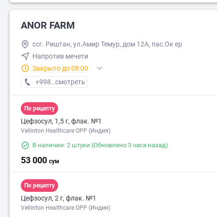
ANOR FARM
ссг. Риштан, ул.Амир Темур, дом 12А, пас.Ок ер
Напротив мечети
Закрыто до 08:00
+998 (55) XXX-XX-XX
смотреть
По рецепту
Цефзосул, 1,5 г, флак. №1
Vellinton Healthcare OPP (Индия)
В наличии: 2 штуки
(Обновлено 3 часа назад)
53 000
сум
По рецепту
Цефзосул, 2 г, флак. №1
Vellinton Healthcare OPP (Индия)