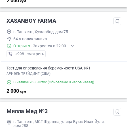
2 000
сум
XASANBOY FARMA
г. Ташкент, Хужаобод, дом 75
64-я поликлиника
Открыто
·
Закроется в 22:00
+998 (95) XXX-XX-XX
смотреть
Тест для определения беременности USA, №1
АРИЭЛЬ ТРЕЙДИНГ (США)
В наличии: 86 штук
(Обновлено 9 часов назад)
2 000
сум
Милла Мед №3
г. Ташкент, МСГ Шуртепа, улица Буюк Ипак Йули,
дом 288