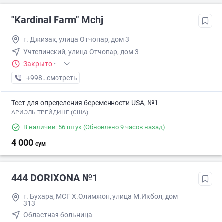
"Kardinal Farm" Mchj
г. Джизак, улица Отчопар, дом 3
Учтепинский, улица Отчопар, дом 3
Закрыто
·
+998 (99) XXX-XX-XX
смотреть
Тест для определения беременности USA, №1
АРИЭЛЬ ТРЕЙДИНГ (США)
В наличии: 56 штук
(Обновлено 9 часов назад)
4 000
сум
444 DORIXONA №1
г. Бухара, МСГ Х.Олимжон, улица М.Икбол, дом
313
Областная больница