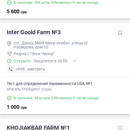
В наличии: 336 штук
(Обновлено 9 часов назад)
5 600
сум
Inter Goold Farm №3
ссг. Денау, МФЙ Мехр-окибат, улица Ш.
Рашидова, дом 10
Рядом с "Эски Чинор"
Открыто
·
Закроется в 20:00
+998 (97) XXX-XX-XX
смотреть
Тест для определения беременности USA, №1
АРИЭЛЬ ТРЕЙДИНГ (США)
В наличии: 94 штуки
(Обновлено 9 часов назад)
1 000
сум
KHOJIAKBAR FARM №1