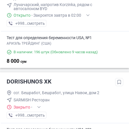
Луначарский, напротив Korzinka, рядом с
автосалоном BYD
Открыто
·
Закроется завтра в 02:00
+998 (95) XXX-XX-XX
смотреть
Тест для определения беременности USA, №1
АРИЭЛЬ ТРЕЙДИНГ (США)
В наличии: 196 штук
(Обновлено 9 часов назад)
8 000
сум
DORISHUNOS XK
ссг. Бешpабот, Бешработ, улица Навои, дом 2
SARMISH Ресторан
Закрыто
·
+998 (55) XXX-XX-XX
смотреть