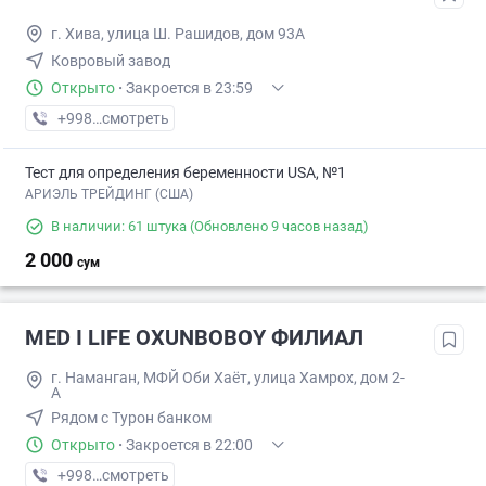
г. Хива, улица Ш. Рашидов, дом 93А
Ковровый завод
Открыто
·
Закроется в 23:59
+998 (99) XXX-XX-XX
смотреть
Тест для определения беременности USA, №1
АРИЭЛЬ ТРЕЙДИНГ (США)
В наличии: 61 штука
(Обновлено 9 часов назад)
2 000
сум
MED I LIFE OXUNBOBOY ФИЛИАЛ
г. Наманган, МФЙ Оби Хаёт, улица Хамрох, дом 2-
А
Рядом с Турон банком
Открыто
·
Закроется в 22:00
+998 (91) XXX-XX-XX
смотреть