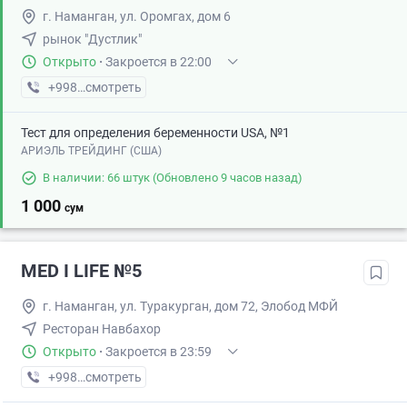
г. Наманган, ул. Оромгах, дом 6
рынок "Дустлик"
Открыто
·
Закроется в 22:00
+998 (95) XXX-XX-XX
смотреть
Тест для определения беременности USA, №1
АРИЭЛЬ ТРЕЙДИНГ (США)
В наличии: 66 штук
(Обновлено 9 часов назад)
1 000
сум
MED I LIFE №5
г. Наманган, ул. Туракурган, дом 72, Элобод МФЙ
Ресторан Навбахор
Открыто
·
Закроется в 23:59
+998 (55) XXX-XX-XX
смотреть