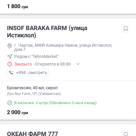
1 800
сум
INSOF BARAKA FARM (улица
Истиклол)
г. Чаpтак, МФЙ Алишера Навои, улица Истиклол,
дом 7
Рядом с "TehnoMarket"
Закрыто
·
Откроется в 08:00
+998 (94) XXX-XX-XX
смотреть
Бромгексин, 40 мл, сироп
Ziyo Nur Farm, ЧП (Узбекистан)
В наличии: 6 штук
(Обновлено 3 часа назад)
2 000
сум
ОКЕАН ФАРМ 777