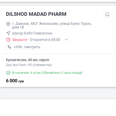
DILSHOD MADAD PHARM
г. Джизак, МСГ Жиззахлик, улица Буюк Турон,
дом 1В
Шукур Бобо Сомсахона
Закрыто
·
Откроется в 08:00
+998 (99) XXX-XX-XX
смотреть
Бромгексин, 40 мл, сироп
Ziyo Nur Farm, ЧП (Узбекистан)
В наличии: 6 штук
(Обновлено 3 часа назад)
6 000
сум