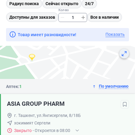
Радиус поиска
Сейчас открыто
24/7
Кол-во
Доступны для заказов
Все в наличии
Показать
Товар имеет разновидности!
По умолчанию
Аптек:
1
ASIA GROUP PHARM
г. Ташкент, ул.Янгисергели, 8/18Б
хокимият Сергели
Закрыто
·
Откроется в 08:00