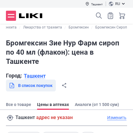
RU
Ташкент
 бронхита
Лекарства от трахеита
Бромгексин
Бромгексин Сироп
Бромгексин Зие Нур Фарм сироп
по 40 мл (флакон): цена в
Ташкенте
Город:
Ташкент
В список покупок
Все о товаре
Цены в аптеках
Аналоги (от 1 500 сум)
Ташкент
адрес не указан
Изменить