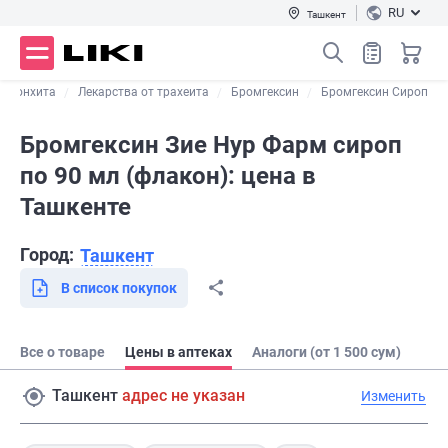
RU
Ташкент
 бронхита
Лекарства от трахеита
Бромгексин
Бромгексин Сироп
Бромгексин Зие Нур Фарм сироп
по 90 мл (флакон): цена в
Ташкенте
Город:
Ташкент
В список покупок
Все о товаре
Цены в аптеках
Аналоги (от 1 500 сум)
Ташкент
адрес не указан
Изменить