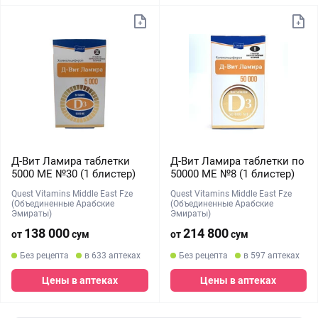
Д-Вит Ламира таблетки
Д-Вит Ламира таблетки по
5000 МЕ №30 (1 блистер)
50000 МЕ №8 (1 блистер)
Quest Vitamins Middle East Fze
Quest Vitamins Middle East Fze
(Объединенные Арабские
(Объединенные Арабские
Эмираты)
Эмираты)
138 000
214 800
от
сум
от
сум
Без рецепта
в 633 аптеках
Без рецепта
в 597 аптеках
Цены в аптеках
Цены в аптеках