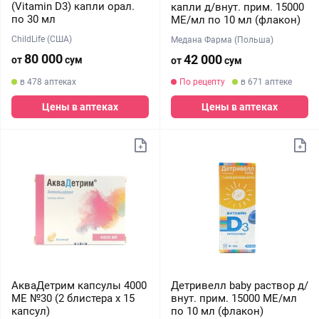
(Vitamin D3) капли орал.
капли д/внут. прим. 15000
по 30 мл
МЕ/мл по 10 мл (флакон)
ChildLife (США)
Медана Фарма (Польша)
80 000
42 000
от
сум
от
сум
в 478 аптеках
По рецепту
в 671 аптеке
Цены в аптеках
Цены в аптеках
АкваДетрим капсулы 4000
Детривелл baby раствор д/
МЕ №30 (2 блистера х 15
внут. прим. 15000 МЕ/мл
капсул)
по 10 мл (флакон)