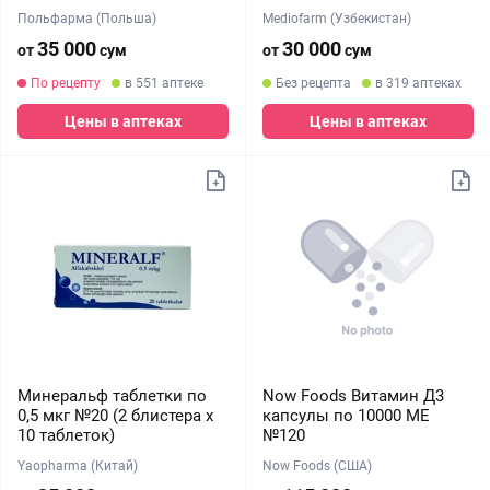
Польфарма (Польша)
Mediofarm (Узбекистан)
35 000
30 000
от
сум
от
сум
По рецепту
в 551 аптеке
Без рецепта
в 319 аптеках
Цены в аптеках
Цены в аптеках
Минеральф таблетки по
Now Foods Витамин Д3
0,5 мкг №20 (2 блистера х
капсулы по 10000 МЕ
10 таблеток)
№120
Yaopharma (Китай)
Now Foods (США)