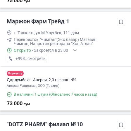
75 000
сум
Маржон Фарм Трейд 1
г. Ташкент, ул.М.Улугбек, 111-дом
Перекресток "Чимган"(Эко базар) Магазин
Чимган, Напротив ресторана "Хон Атлас"
Открыто
·
Закроется в 23:00
+998 (99) XXX-XX-XX
смотреть
По рецепту
Дардумбакт- Аверси, 2,0 г, флак. №1
Аверси-Рационал, ООО (Грузия)
В наличии: 1 штука
(Обновлено 7 часов назад)
73 000
сум
"DOTZ PHARM" филиал №10