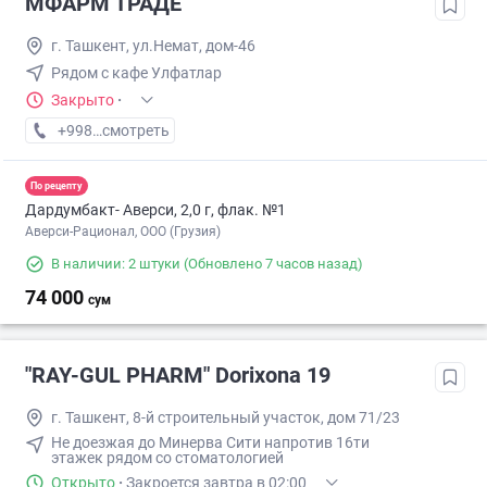
МФАРМ ТРАДЕ
г. Ташкент, ул.Немат, дом-46
Рядом с кафе Улфатлар
Закрыто
·
+998 (90) XXX-XX-XX
смотреть
По рецепту
Дардумбакт- Аверси, 2,0 г, флак. №1
Аверси-Рационал, ООО (Грузия)
В наличии: 2 штуки
(Обновлено 7 часов назад)
74 000
сум
"RAY-GUL PHARM" Dorixona 19
г. Ташкент, 8-й строительный участок, дом 71/23
Не доезжая до Минерва Сити напротив 16ти
этажек рядом со стоматологией
Открыто
·
Закроется завтра в 02:00