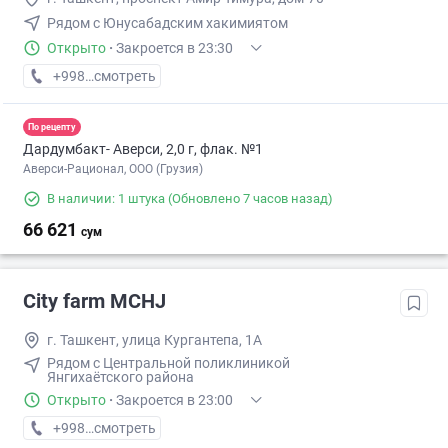
Рядом с Юнусабадским хакимиятом
Открыто
·
Закроется в 23:30
+998 (95) XXX-XX-XX
смотреть
По рецепту
Дардумбакт- Аверси, 2,0 г, флак. №1
Аверси-Рационал, ООО (Грузия)
В наличии: 1 штука
(Обновлено 7 часов назад)
66 621
сум
City farm MCHJ
г. Ташкент, улица Кургантепа, 1A
Рядом с Центральной поликлиникой
Янгихаётского района
Открыто
·
Закроется в 23:00
+998 (99) XXX-XX-XX
смотреть