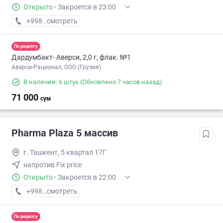
Открыто
·
Закроется в 23:00
+998 (50) XXX-XX-XX
смотреть
По рецепту
Дардумбакт- Аверси, 2,0 г, флак. №1
Аверси-Рационал, ООО (Грузия)
В наличии: 6 штук
(Обновлено 7 часов назад)
71 000
сум
Pharma Plaza 5 массив
г. Ташкент, 5 квартал 17Г
напротив Fix price
Открыто
·
Закроется в 22:00
+998 (94) XXX-XX-XX
смотреть
По рецепту