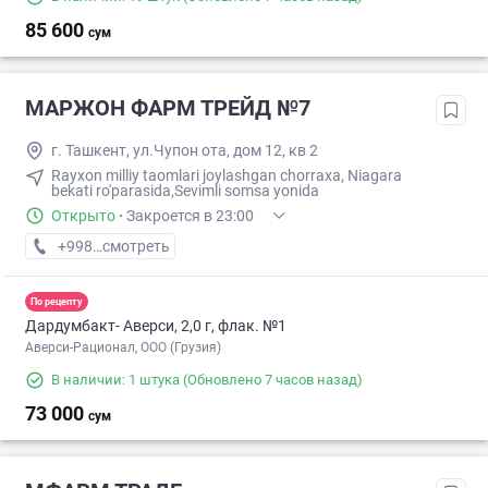
85 600
сум
МАРЖОН ФАРМ ТРЕЙД №7
г. Ташкент, ул.Чупон ота, дом 12, кв 2
Rayxon milliy taomlari joylashgan chorraxa, Niagara
bekati ro'parasida,Sevimli somsa yonida
Открыто
·
Закроется в 23:00
+998 (99) XXX-XX-XX
смотреть
По рецепту
Дардумбакт- Аверси, 2,0 г, флак. №1
Аверси-Рационал, ООО (Грузия)
В наличии: 1 штука
(Обновлено 7 часов назад)
73 000
сум