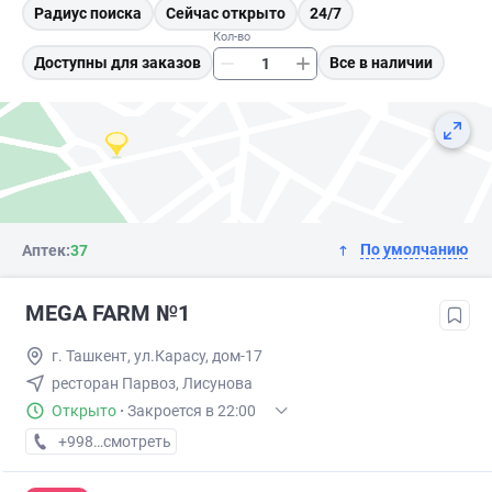
Радиус поиска
Сейчас открыто
24/7
Кол-во
Доступны для заказов
Все в наличии
По умолчанию
Аптек:
37
MEGA FARM №1
г. Ташкент, ул.Карасу, дом-17
ресторан Парвоз, Лисунова
Открыто
·
Закроется в 22:00
+998 (71) XXX-XX-XX
смотреть