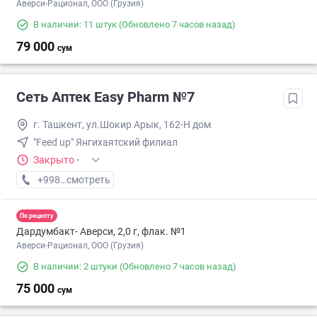
Аверси-Рационал, ООО (Грузия)
В наличии: 11 штук
(Обновлено 7 часов назад)
79 000
сум
Сеть Аптек Easy Pharm №7
г. Ташкент, ул.Шокир Арык, 162-Н дом
"Feed up" Янгихаятский филиал
Закрыто
·
+998 (95) XXX-XX-XX
смотреть
По рецепту
Дардумбакт- Аверси, 2,0 г, флак. №1
Аверси-Рационал, ООО (Грузия)
В наличии: 2 штуки
(Обновлено 7 часов назад)
75 000
сум