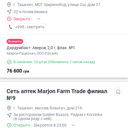
г. Ташкент, МСГ Ширинобод, улица Ош, дом 37
32-я поликлиника
Закрыто
·
+998 (77) XXX-XX-XX
смотреть
По рецепту
Дардумбакт- Аверси, 2,0 г, флак. №1
Аверси-Рационал, ООО (Грузия)
В наличии: 10 штук
(Обновлено 7 часов назад)
76 600
сум
Сеть аптек Marjon Farm Trade филиал
№9
г. Ташкент, массив Ялангач, дом 21б.
За рестораном Golden Buxara. Рядом с Korzinka
(в одном ряду с ней).
Открыто
·
Закроется в 23:00