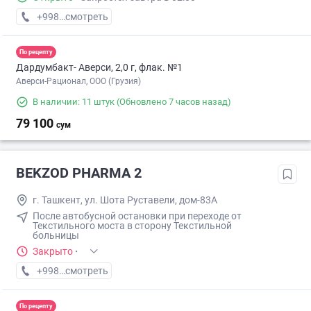
+998 (98) XXX-XX-XX
смотреть
По рецепту
Дардумбакт- Аверси, 2,0 г, флак. №1
Аверси-Рационал, ООО (Грузия)
В наличии: 11 штук
(Обновлено 7 часов назад)
79 100
сум
BEKZOD PHARMA 2
г. Ташкент, ул. Шота Руставели, дом-83А
После автобусной остановки при переходе от
Текстильного моста в сторону Текстильной
больницы
Закрыто
·
+998 (95) XXX-XX-XX
смотреть
По рецепту