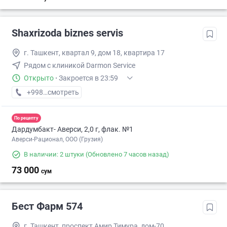
Shaxrizoda biznes servis
г. Ташкент, квартал 9, дом 18, квартира 17
Рядом с клиникой Darmon Service
Открыто
·
Закроется в 23:59
+998 (33) XXX-XX-XX
смотреть
По рецепту
Дардумбакт- Аверси, 2,0 г, флак. №1
Аверси-Рационал, ООО (Грузия)
В наличии: 2 штуки
(Обновлено 7 часов назад)
73 000
сум
Бест Фарм 574
г. Ташкент, проспект Амир Тимура, дом-70