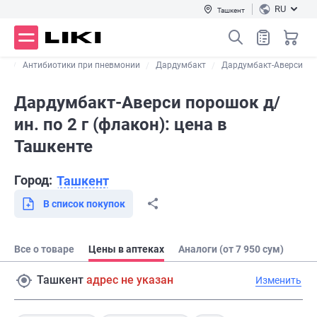
RU
Ташкент
те
Антибиотики при пневмонии
Дардумбакт
Дардумбакт-Аверси
Дардумбакт-Аверси порошок д/
ин. по 2 г (флакон): цена в
Ташкенте
Город:
Ташкент
В список покупок
Все о товаре
Цены в аптеках
Аналоги (от 7 950 сум)
Ташкент
адрес не указан
Изменить