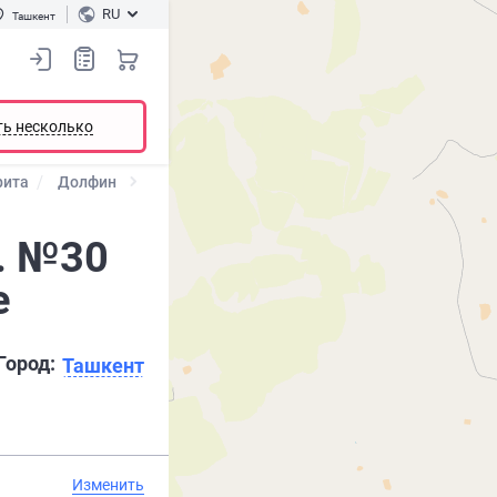
RU
Ташкент
ть несколько
рита
Долфин
. №30
е
Город:
Ташкент
Изменить