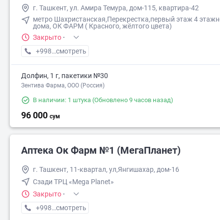
г. Ташкент, ул. Амира Темура, дом-115, квартира-42
метро Шахристанская,Перекрестка,первый этаж 4 этажн
дома, ОК ФАРМ ( Красного, жёлтого цвета)
Закрыто
·
+998 (90) XXX-XX-XX
смотреть
Долфин, 1 г, пакетики №30
Зентива Фарма, ООО (Россия)
В наличии: 1 штука
(Обновлено 9 часов назад)
96 000
сум
Аптека Ок Фарм №1 (МегаПланет)
г. Ташкент, 11-квартал, ул,Янгишахар, дом-16
Сзади ТРЦ «Mega Planet»
Закрыто
·
+998 (90) XXX-XX-XX
смотреть