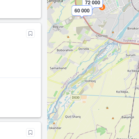
72 000
5
60 000