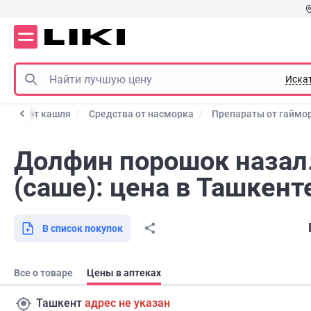
Иска
рства от кашля
Средства от насморка
Препараты от гаймо
Долфин порошок назал
(саше): цена в Ташкент
В список покупок
Все о товаре
Цены в аптеках
Ташкент
адрес не указан