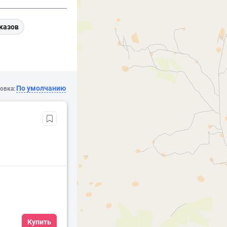
казов
По умолчанию
овка:
Купить