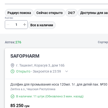
Радиус поиска
Сейчас открыто
24/7
Доступны для за
Кол-во
Все в наличии
Аптек:
276
Сортир
SAFOPHARM
г. Ташкент, Корасув 3, дом 16Б
Открыто
·
Закроется в 23:59
Долфин для промывания носа 120мл. 1г. для детей пак. №30
Zentiva a.s., Чешская Республика
В наличии: 11 штук
(Обновлено 3 мин. назад)
85 250
сум