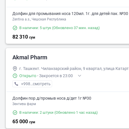
Долфин для промывания носа 120мл. 1г. для детей пак. №30
Zentiva a.s., Чешская Республика
В наличии: 5 штук
(Обновлено 37 мин. назад)
82 310
сум
Akmal Pharm
г. Ташкент. Чиланзарский район, 9 квартал, улица Катарт
Открыто
·
Закроется в 23:00
+998 (99) XXX-XX-XX
смотреть
Долфин пор.д/промыв носа д/дет 1г №30
Зентива фарм
В наличии: 2 штуки
(Обновлено 1 час назад)
65 000
сум