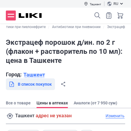
RU
Ташкент
биотики при пиелонефрите
Антибиотики при пневмонии
Экстрацеф
Экстрацеф порошок д/ин. по 2 г
(флакон + растворитель по 10 мл):
цена в Ташкенте
Город:
Ташкент
В список покупок
Все о товаре
Цены в аптеках
Аналоги (от 7 950 сум)
Ташкент
адрес не указан
Изменить