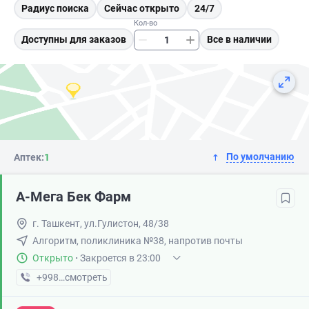
Радиус поиска
Сейчас открыто
24/7
Кол-во
Доступны для заказов
Все в наличии
По умолчанию
Аптек:
1
А-Мега Бек Фарм
г. Ташкент, ул.Гулистон, 48/38
Алгоритм, поликлиника №38, напротив почты
Открыто
·
Закроется в 23:00
+998 (99) XXX-XX-XX
смотреть