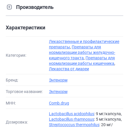
Производитель
Характеристики
Лекарственные и профилактические
препараты
,
Препараты для
нормализации работы желудочно-
Категория:
кишечного тракта
,
Препараты для
нормализации работы кишечника
,
Лекарства от диареи
Бренд:
Энтенорм
Торговое название:
Энтенорм
МНН:
Comb.drug
Lactobacillus acidophilus
: 9 мг/капсула,
Lactobacillus rhamnosus
: 5 мг/капсула,
Дозировка:
Streptococcus thermophilus
: 20 мг/