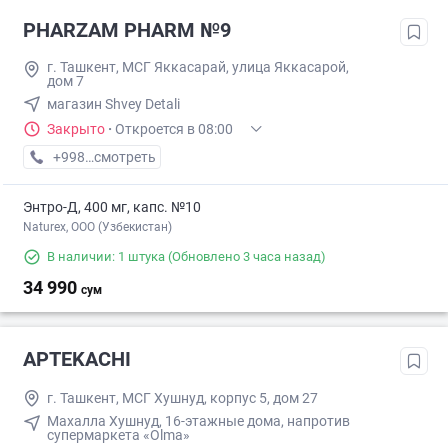
PHARZAM PHARM №9
г. Ташкент, МСГ Яккасарай, улица Яккасарой,
дом 7
магазин Shvey Detali
Закрыто
·
Откроется в 08:00
+998 (77) XXX-XX-XX
смотреть
Энтро-Д, 400 мг, капс. №10
Naturex, OOO (Узбекистан)
В наличии: 1 штука
(Обновлено 3 часа назад)
34 990
сум
APTEKACHI
г. Ташкент, МСГ Хушнуд, корпус 5, дом 27
Махалла Хушнуд, 16-этажные дома, напротив
супермаркета «Olma»