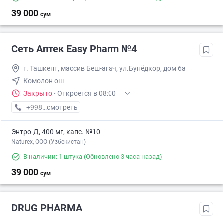
39 000
сум
Сеть Аптек Easy Pharm №4
г. Ташкент, массив Беш-агач, ул.Бунёдкор, дом 6а
Комолон ош
Закрыто
·
Откроется в 08:00
+998 (71) XXX-XX-XX
смотреть
Энтро-Д, 400 мг, капс. №10
Naturex, OOO (Узбекистан)
В наличии: 1 штука
(Обновлено 3 часа назад)
39 000
сум
DRUG PHARMA