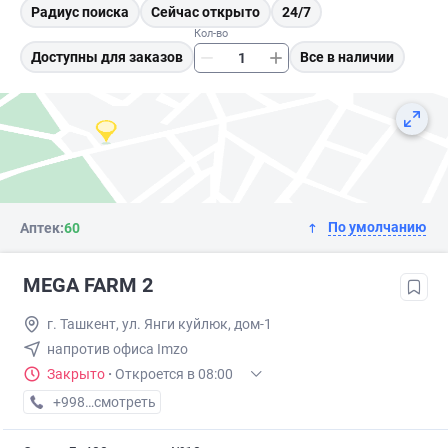
Радиус поиска
Сейчас открыто
24/7
Кол-во
Доступны для заказов
Все в наличии
По умолчанию
Аптек:
60
MEGA FARM 2
г. Ташкент, ул. Янги куйлюк, дом-1
напротив офиса Imzo
Закрыто
·
Откроется в 08:00
+998 (71) XXX-XX-XX
смотреть