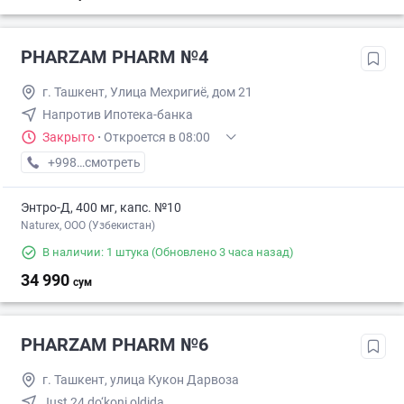
PHARZAM PHARM №4
г. Ташкент, Улица Мехригиё, дом 21
Напротив Ипотека-банка
Закрыто
·
Откроется в 08:00
+998 (78) XXX-XX-XX
смотреть
Энтро-Д, 400 мг, капс. №10
Naturex, OOO (Узбекистан)
В наличии: 1 штука
(Обновлено 3 часа назад)
34 990
сум
PHARZAM PHARM №6
г. Ташкент, улица Кукон Дарвоза
Just 24 do‘koni oldida