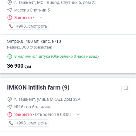
г. Ташкент, МСГ Викор, Спутник 5, дом 25
массив Спутник 5
Закрыто
·
+998 (77) XXX-XX-XX
смотреть
Энтро-Д, 400 мг, капс. №10
Naturex, OOO (Узбекистан)
В наличии: 1 штука
(Обновлено 3 часа назад)
36 900
сум
IMKON intilish farm (9)
г. Ташкент, улица МКАД, дом 32А
№16 гор.больница
Закрыто
·
Откроется в 08:00
+998 (93) XXX-XX-XX
смотреть