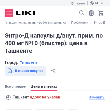
RU
Ташкент
параты для нормализации работы кишечника
Пребиотики
Энтро-Д
Энтро-Д капсулы д/внут. прим. по
400 мг №10 (блистер): цена в
Ташкенте
Город:
Ташкент
В список покупок
Все о товаре
Цены в аптеках
Ташкент
адрес не указан
Изменить