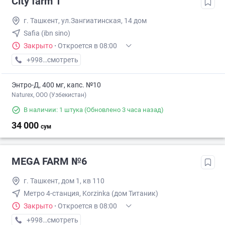
City farm 1
г. Ташкент, ул.Зангиатинская, 14 дом
Safia (ibn sino)
Закрыто
·
Откроется в 08:00
+998 (20) XXX-XX-XX
смотреть
Энтро-Д, 400 мг, капс. №10
Naturex, OOO (Узбекистан)
В наличии: 1 штука
(Обновлено 3 часа назад)
34 000
сум
MEGA FARM №6
г. Ташкент, дом 1, кв 110
Метро 4-станция, Korzinka (дом Титаник)
Закрыто
·
Откроется в 08:00
+998 (55) XXX-XX-XX
смотреть