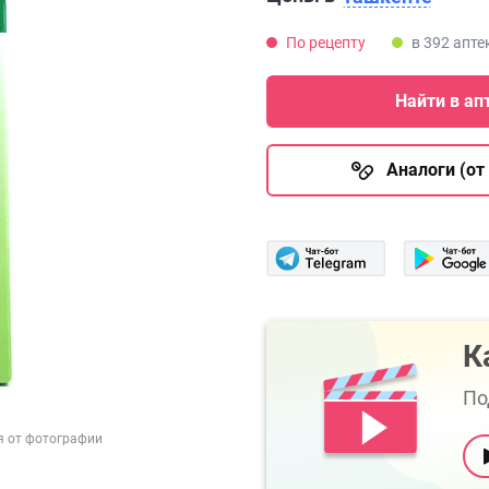
По рецепту
в 392 апте
Найти в ап
Аналоги (от 
К
По
я от фотографии