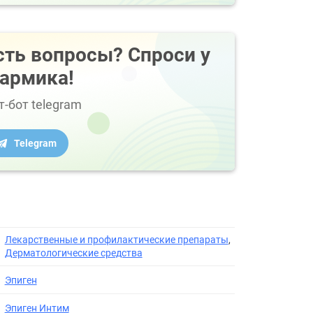
сть вопросы? Спроси у
армика!
т-бот telegram
Telegram
Лекарственные и профилактические препараты
,
Дерматологические средства
Эпиген
Эпиген Интим