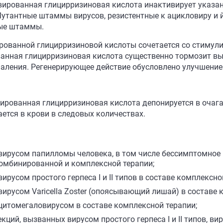
ивированная глицирризиновая кислота инактивирует указа
утантные штаммы вирусов, резистентные к ацикловиру и 
ные штаммы.
рованной глицирризиновой кислоты сочетается со стиму
анная глицирризиновая кислота существенно тормозит вы
паления. Регенерирующее действие обусловлено улучшение
ированная глицирризиновая кислота депонируется в очага
ется в крови в следовых количествах.
 вирусом папилломы человека, в том числе бессимптомное
комбинированной и комплексной терапии;
русом простого герпеса I и II типов в составе комплексно
ирусом Varicella Zoster (опоясывающий лишай) в составе 
цитомегаловирусом в составе комплексной терапии;
ий, вызванных вирусом простого герпеса I и II типов, вир