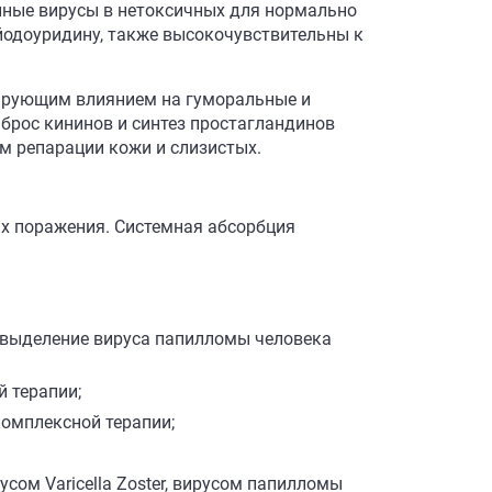
нные вирусы в нетоксичных для нормально
йодоуридину, также высокочувствительны к
лирующим влиянием на гуморальные и
брос кининов и синтез простагландинов
м репарации кожи и слизистых.
х поражения. Системная абсорбция
 выделение вируса папилломы человека
й терапии;
комплексной терапии;
усом Varicella Zoster, вирусом папилломы