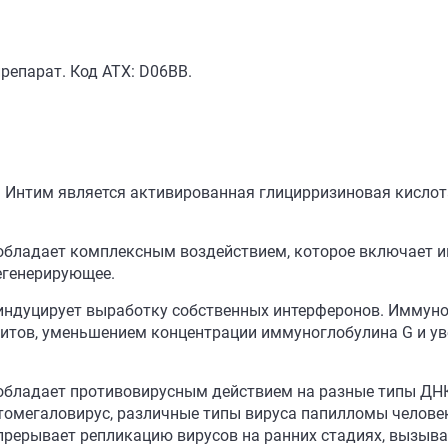
епарат. Код АТХ: D06BB.
Интим является активированная глицирризиновая кислота
обладает комплексным воздействием, которое включает 
егенерирующее.
 индуцирует выработку собственных интерферонов. Имму
цитов, уменьшением концентрации иммуноглобулина G и у
адает противовирусным действием на разные типы ДНК и РНК
 цитомегаловирус, различные типы вируса папилломы человек
рерывает репликацию вирусов на ранних стадиях, вызыва