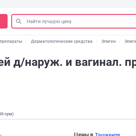
 препараты
Дерматологические средства
Эпиген
Эпиг
й д/наруж. и вагинал. пр
00 сум)
Цены в
Ташкенте