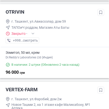
OTRIVIN
г. Ташкент, ул.Авиасозлар, дом 59
ТАПОиЧ роддом, Магазин Аты Баты
Закрыто
·
+998 (90) XXX-XX-XX
смотреть
Эзмитоп, 50 мл, крем
Dr.Reddy's Laboratories Ltd (Индия)
В наличии: 2 штуки
(Обновлено 2 часа назад)
96 000
сум
VERTEX-FARM
г. Ташкент, ул.Фаробий, дом 2ж
Новое Ташми 2, на 1 этаже кафе Маликабону, №1
Аптека