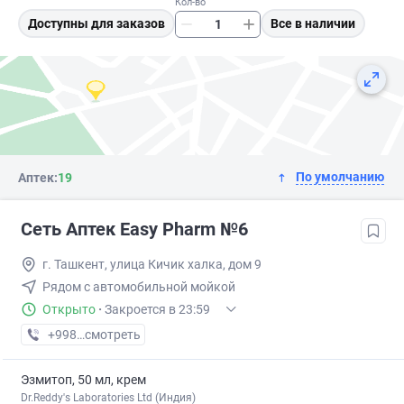
Кол-во
Доступны для заказов
Все в наличии
По умолчанию
Аптек:
19
Сеть Аптек Easy Pharm №6
г. Ташкент, улица Кичик халка, дом 9
Рядом с автомобильной мойкой
Открыто
·
Закроется в 23:59
+998 (78) XXX-XX-XX
смотреть
Эзмитоп, 50 мл, крем
Dr.Reddy's Laboratories Ltd (Индия)