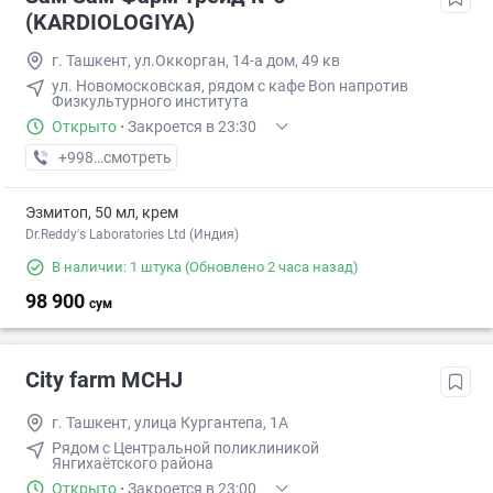
(KARDIOLOGIYA)
г. Ташкент, ул.Оккорган, 14-а дом, 49 кв
ул. Новомосковская, рядом с кафе Bon напротив
Физкультурного института
Открыто
·
Закроется в 23:30
+998 (88) XXX-XX-XX
смотреть
Эзмитоп, 50 мл, крем
Dr.Reddy's Laboratories Ltd (Индия)
В наличии: 1 штука
(Обновлено 2 часа назад)
98 900
сум
City farm MCHJ
г. Ташкент, улица Кургантепа, 1A
Рядом с Центральной поликлиникой
Янгихаётского района
Открыто
·
Закроется в 23:00