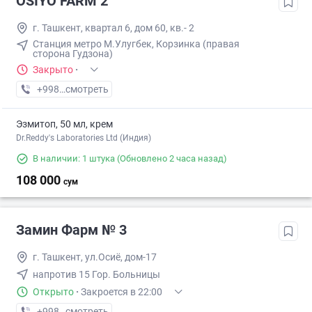
OSIYO FARM 2
г. Ташкент, квартал 6, дом 60, кв.- 2
Станция метро М.Улугбек, Корзинка (правая
сторона Гудзона)
Закрыто
·
+998 (77) XXX-XX-XX
смотреть
Эзмитоп, 50 мл, крем
Dr.Reddy's Laboratories Ltd (Индия)
В наличии: 1 штука
(Обновлено 2 часа назад)
108 000
сум
Замин Фарм № 3
г. Ташкент, ул.Осиё, дом-17
напротив 15 Гор. Больницы
Открыто
·
Закроется в 22:00
+998 (71) XXX-XX-XX
смотреть