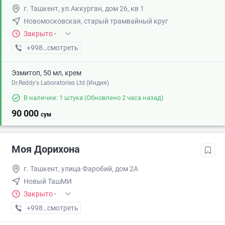
г. Ташкент, ул.Аккурган, дом 26, кв 1
Новомосковская, старый трамвайный круг
Закрыто
·
+998 (77) XXX-XX-XX
смотреть
Эзмитоп, 50 мл, крем
Dr.Reddy's Laboratories Ltd (Индия)
В наличии: 1 штука
(Обновлено 2 часа назад)
90 000
сум
Моя Дорихона
г. Ташкент, улица Фаробий, дом 2А
Новый ТашМИ
Закрыто
·
+998 (33) XXX-XX-XX
смотреть