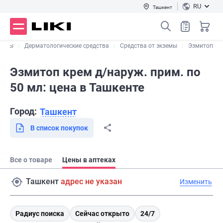
RU
Ташкент
араты
Дерматологические средства
Средства от экземы
Эзмитоп
Эзмитоп крем д/наруж. прим. по
50 мл: цена в Ташкенте
Город:
Ташкент
В список покупок
Все о товаре
Цены в аптеках
Ташкент
адрес не указан
Изменить
Радиус поиска
Сейчас открыто
24/7