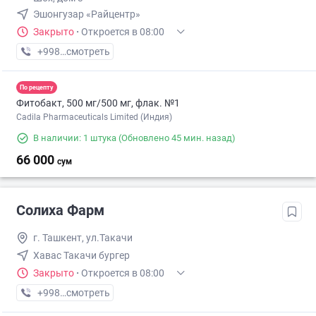
Эшонгузар «Райцентр»
Закрыто
·
Откроется в 08:00
+998 (95) XXX-XX-XX
смотреть
По рецепту
Фитобакт, 500 мг/500 мг, флак. №1
Cadila Pharmaceuticals Limited (Индия)
В наличии: 1 штука
(Обновлено 45 мин. назад)
66 000
сум
Солиха Фарм
г. Ташкент, ул.Такачи
Хавас Такачи бургер
Закрыто
·
Откроется в 08:00
+998 (99) XXX-XX-XX
смотреть