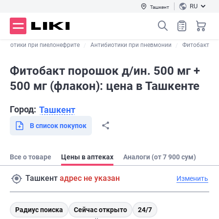
RU
Ташкент
ибиотики при пиелонефрите
Антибиотики при пневмонии
Фитобакт
Фитобакт порошок д/ин. 500 мг +
500 мг (флакон): цена в Ташкенте
Город:
Ташкент
В список покупок
Все о товаре
Цены в аптеках
Аналоги (от 7 900 сум)
Ташкент
адрес не указан
Изменить
Радиус поиска
Сейчас открыто
24/7