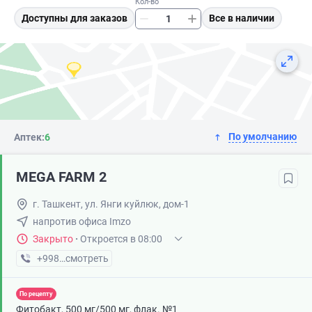
Кол-во
Доступны для заказов
Все в наличии
По умолчанию
Аптек:
6
MEGA FARM 2
г. Ташкент, ул. Янги куйлюк, дом-1
напротив офиса Imzo
Закрыто
·
Откроется в 08:00
+998 (71) XXX-XX-XX
смотреть
По рецепту
Фитобакт, 500 мг/500 мг, флак. №1