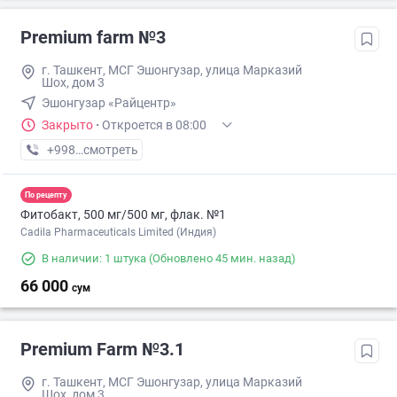
Premium farm №3
г. Ташкент, МСГ Эшонгузар, улица Марказий
Шох, дом 3
Эшонгузар «Райцентр»
Закрыто
·
Откроется в 08:00
+998 (95) XXX-XX-XX
смотреть
По рецепту
Фитобакт, 500 мг/500 мг, флак. №1
Cadila Pharmaceuticals Limited (Индия)
В наличии: 1 штука
(Обновлено 45 мин. назад)
66 000
сум
Premium Farm №3.1
г. Ташкент, МСГ Эшонгузар, улица Марказий
Шох, дом 3