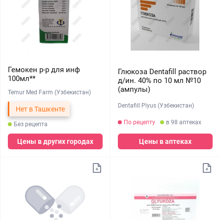
Гемокен р-р для инф
Глюкоза Dentafill раствор
100мл**
д/ин. 40% по 10 мл №10
(ампулы)
Temur Med Farm (Узбекистан)
Dentafill Plyus (Узбекистан)
Нет в Ташкенте
По рецепту
в 98 аптеках
Без рецепта
Цены в других городах
Цены в аптеках