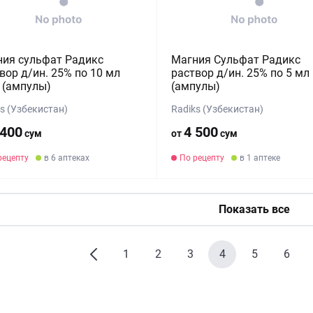
ия сульфат Радикс
Магния Сульфат Радикс
вор д/ин. 25% по 10 мл
раствор д/ин. 25% по 5 мл
 (ампулы)
(ампулы)
s (Узбекистан)
Radiks (Узбекистан)
 400
4 500
сум
от
сум
рецепту
в 6 аптеках
По рецепту
в 1 аптеке
Показать все
1
2
3
4
5
6