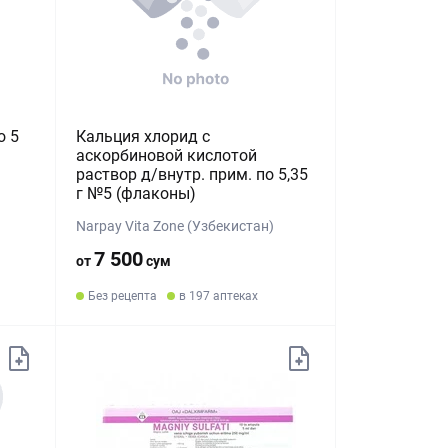
о 5
Кальция хлорид с
аскорбиновой кислотой
раствор д/внутр. прим. по 5,35
г №5 (флаконы)
Narpay Vita Zone (Узбекистан)
7 500
от
сум
Без рецепта
в 197 аптеках