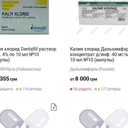
я хлорид Dentafill раствор
Калия хлорид Дальхимфа
. 4% по 10 мл №10
концентрат д/инф. 40 мг/
улы)
10 мл №10 (ампулы)
fill Plyus (Узбекистан)
Дальхимфарм (Россия)
 355
8 000
сум
от
сум
 рецепта
в 119 аптеках
По рецепту
в 177 аптеках