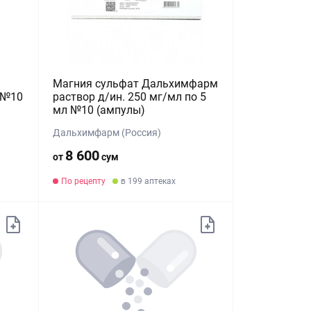
Магния сульфат Дальхимфарм
л №10
раствор д/ин. 250 мг/мл по 5
мл №10 (ампулы)
Дальхимфарм (Россия)
8 600
от
сум
По рецепту
в 199 аптеках