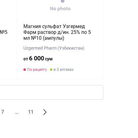
Магния сульфат Узгермед
 №5
Фарм раствор д/ин. 25% по 5
мл №10 (ампулы)
Uzgermed Pharm (Узбекистан)
6 000
от
сум
По рецепту
в 3 аптеках
7
…
11