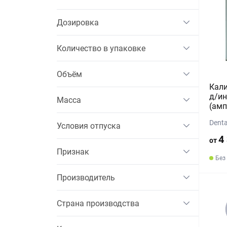
Дозировка
Количество в упаковке
Объём
Кали
д/ин
Масса
(амп
Denta
Условия отпуска
4
от
Признак
Без
Производитель
Страна производства