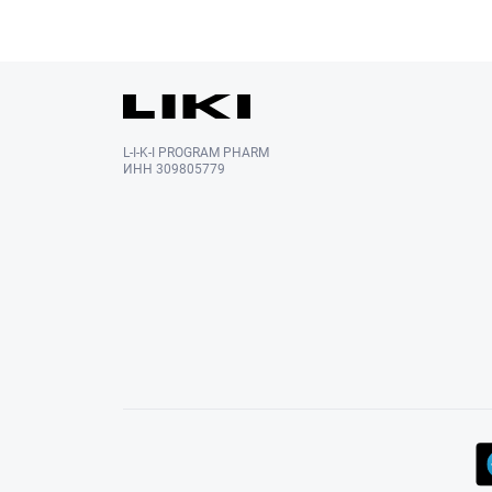
L-I-K-I PROGRAM PHARM
ИНН 309805779