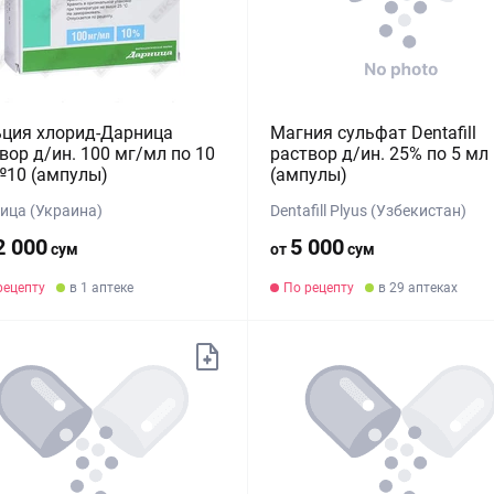
ция хлорид-Дарница
Магния сульфат Dentafill
вор д/ин. 100 мг/мл по 10
раствор д/ин. 25% по 5 м
№10 (ампулы)
(ампулы)
ица (Украина)
Dentafill Plyus (Узбекистан)
2 000
5 000
сум
от
сум
рецепту
в 1 аптеке
По рецепту
в 29 аптеках