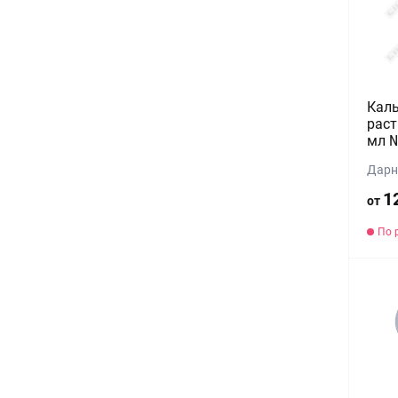
Каль
раст
мл 
Дарн
1
от
По 