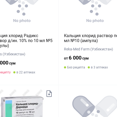
ция хлорид Радикс
Кальция хлорид раствор п
вор д/ин. 10% по 10 мл №5
мл №10 (ампула)
улы)
Reka-Med Farm (Узбекистан)
s (Узбекистан)
6 000
от
сум
 000
сум
Без рецепта
в 3 аптеках
рецепту
в 22 аптеках