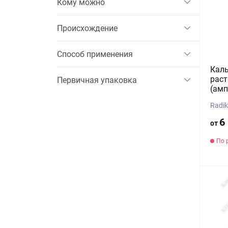
Кому можно
Происхождение
Способ применения
Каль
раст
Первичная упаковка
(амп
Radik
6
от
По 