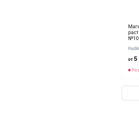
Магн
раст
№10
Radik
5
от
По 