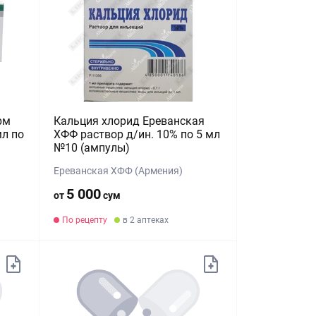
рм
Кальция хлорид Ереванская
мл по
ХФФ раствор д/ин. 10% по 5 мл
№10 (ампулы)
Ереванская ХФФ (Армения)
5 000
от
сум
По рецепту
в 2 аптеках