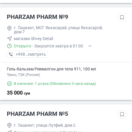
PHARZAM PHARM №9
г. Ташкент, МСГ Яккасарай, улица Яккасарой,
дом 7
магазин Shvey Detali
Открыто
·
Закроется завтра в 01:00
+998 (77) XXX-XX-XX
смотреть
Гель-бальзам Ревмалгон для тела 911, 100 мл
Твинс, ТЭК (Россия)
В наличии: 1 штука
(Обновлено 3 часа назад)
35 000
сум
PHARZAM PHARM №5
г. Ташкент, улица Лутфий, дом 2