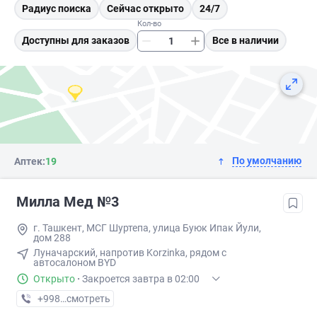
Радиус поиска
Сейчас открыто
24/7
Кол-во
Доступны для заказов
Все в наличии
По умолчанию
Аптек:
19
Милла Мед №3
г. Ташкент, МСГ Шуртепа, улица Буюк Ипак Йули,
дом 288
Луначарский, напротив Korzinka, рядом с
автосалоном BYD
Открыто
·
Закроется завтра в 02:00
+998 (95) XXX-XX-XX
смотреть