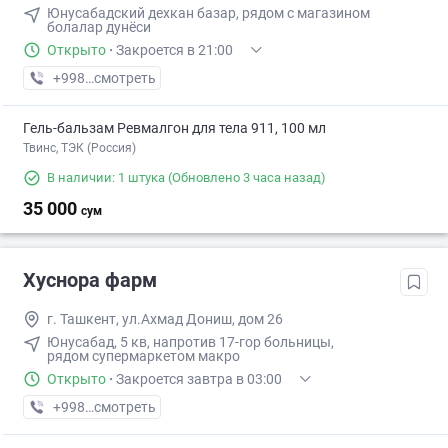
Юнусабадский дехкан базар, рядом с магазином
болалар дунёси
Открыто
·
Закроется в 21:00
+998 (88) XXX-XX-XX
смотреть
Гель-бальзам Ревмалгон для тела 911, 100 мл
Твинс, ТЭК (Россия)
В наличии: 1 штука
(Обновлено 3 часа назад)
35 000
сум
Хуснора фарм
г. Ташкент, ул.Ахмад Дониш, дом 26
Юнусабад, 5 кв, напротив 17-гор больницы,
рядом супермаркетом макро
Открыто
·
Закроется завтра в 03:00
+998 (99) XXX-XX-XX
смотреть