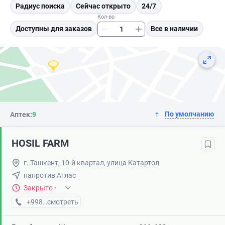
Радиус поиска
Сейчас открыто
24/7
Кол-во
Доступны для заказов
Все в наличии
По умолчанию
Аптек:
9
HOSIL FARM
г. Ташкент, 10-й квартал, улица Катартол
напротив Атлас
Закрыто
·
+998 (88) XXX-XX-XX
смотреть