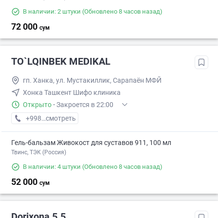
В наличии: 2 штуки
(Обновлено 8 часов назад)
72 000
сум
TO`LQINBEK MEDIKAL
гп. Ханка, ул. Мустакиллик, Сарапаён МФЙ
Хонка Ташкент Шифо клиника
Открыто
·
Закроется в 22:00
+998 (93) XXX-XX-XX
смотреть
Гель-бальзам Живокост для суставов 911, 100 мл
Твинс, ТЭК (Россия)
В наличии: 4 штуки
(Обновлено 8 часов назад)
52 000
сум
Dorixona 5.5