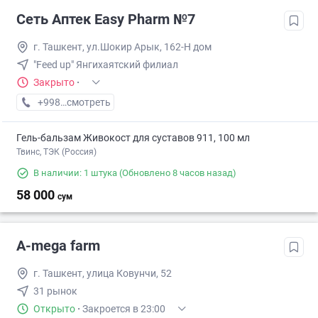
Сеть Аптек Easy Pharm №7
г. Ташкент, ул.Шокир Арык, 162-Н дом
"Feed up" Янгихаятский филиал
Закрыто
·
+998 (95) XXX-XX-XX
смотреть
Гель-бальзам Живокост для суставов 911, 100 мл
Твинс, ТЭК (Россия)
В наличии: 1 штука
(Обновлено 8 часов назад)
58 000
сум
A-mega farm
г. Ташкент, улица Ковунчи, 52
31 рынок
Открыто
·
Закроется в 23:00