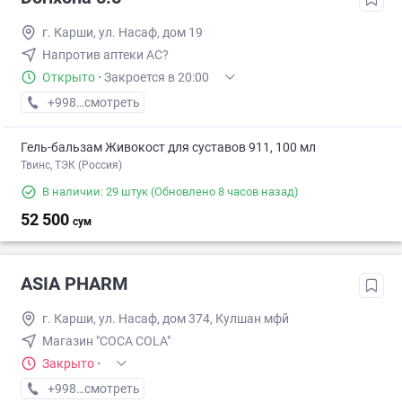
г. Карши, ул. Насаф, дом 19
Напротив аптеки АС?
Открыто
·
Закроется в 20:00
+998 (75) XXX-XX-XX
смотреть
Гель-бальзам Живокост для суставов 911, 100 мл
Твинс, ТЭК (Россия)
В наличии: 29 штук
(Обновлено 8 часов назад)
52 500
сум
ASIA PHARM
г. Карши, ул. Насаф, дом 374, Кулшан мфй
Магазин "COCA COLA"
Закрыто
·
+998 (98) XXX-XX-XX
смотреть