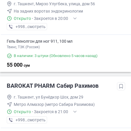
г. Ташкент, Мирзо Улугбека, улица, дом 56
На задних воротах эндокринологии
Открыто
·
Закроется в 20:00
+998 (99) XXX-XX-XX
смотреть
Гель Венолгон для ног 911, 100 мл
Твинс, ТЭК (Россия)
В наличии: 3 штуки
(Обновлено 5 часов назад)
55 000
сум
BAROKAT PHARM Сабир Рахимов
г. Ташкент, ул Бунёдкор Шох, дом 29
Метро Алмазор (метро Сабира Рахимова)
Открыто
·
Закроется в 21:00
+998 (99) XXX-XX-XX
смотреть