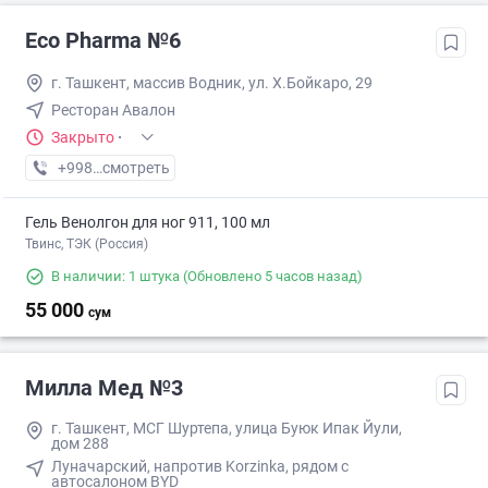
Eco Pharma №6
г. Ташкент, массив Водник, ул. Х.Бойкаро, 29
Ресторан Авалон
Закрыто
·
+998 (55) XXX-XX-XX
смотреть
Гель Венолгон для ног 911, 100 мл
Твинс, ТЭК (Россия)
В наличии: 1 штука
(Обновлено 5 часов назад)
55 000
сум
Милла Мед №3
г. Ташкент, МСГ Шуртепа, улица Буюк Ипак Йули,
дом 288
Луначарский, напротив Korzinka, рядом с
автосалоном BYD