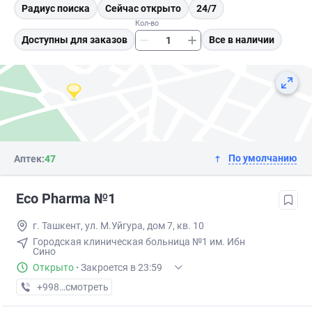
Радиус поиска
Сейчас открыто
24/7
Кол-во
Доступны для заказов
Все в наличии
По умолчанию
Аптек:
47
Eco Pharma №1
г. Ташкент, ул. М.Уйгура, дом 7, кв. 10
Городская клиническая больница №1 им. Ибн
Сино
Открыто
·
Закроется в 23:59
+998 (71) XXX-XX-XX
смотреть