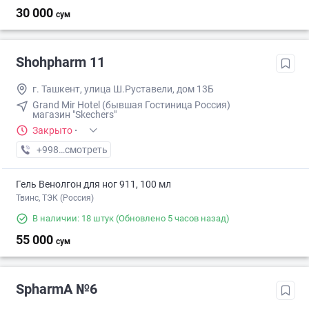
30 000
сум
Shohpharm 11
г. Ташкент, улица Ш.Руставели, дом 13Б
Grand Mir Hotel (бывшая Гостиница Россия)
магазин "Skechers"
Закрыто
·
+998 (71) XXX-XX-XX
смотреть
Гель Венолгон для ног 911, 100 мл
Твинс, ТЭК (Россия)
В наличии: 18 штук
(Обновлено 5 часов назад)
55 000
сум
SpharmA №6